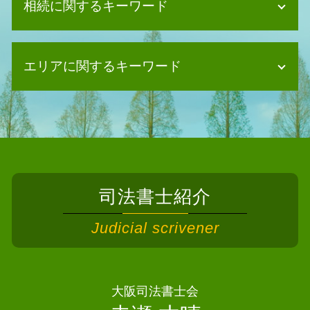
相続に関するキーワード
債務整理 デメリット クレジットカー
ド
債務整理 他のクレジットカード
相続放棄 期間
消滅時効 期間
エリアに関するキーワード
相続放棄
任意整理 費用 払えない
法定相続人 孫
債務整理 任意整理 違い
遺産分割協議 司法書士
債務整理 司法書士 千早赤阪村
債務整理 種類
相続放棄手続き 司法書士
債務整理 司法書士 枚方市
債務整理 個人再生
遺産分割協議書 作成
相続 司法書士 門真市
消滅時効 中断
法定相続人 遺留分
債務整理 司法書士 高石市
任意整理 住宅ローン
遺産分割協議 公正証書
債務整理 司法書士 泉大津市
任意整理とは
相続 相談
司法書士紹介
相続 司法書士 松原市
個人再生 住宅ローン
相続 債務
相続 司法書士 阪南市
個人再生 メリット
Judicial scrivener
空き家 相続放棄
相続 司法書士 島本町
任意整理 司法書士
法定相続人 独身
相続 司法書士 枚方市
任意整理 デメリット
相続 期限
相続 司法書士 摂津市
自己破産 できない
遺産分割協議 いつまで
債務整理 司法書士 岸和田市
大阪司法書士会
任意整理 クレジットカード
遺産分割協議 効力
相続 司法書士 泉南市