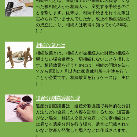
相続登記とは、登記簿上の不動産の名義を亡くな
った被相続人から相続人へ、変更する手続きのこ
とを指します。従来は、相続手続きを行う期限は
定められていませんでしたが、改正不動産登記法
の成立により、相続人は取得を知ってから3年以
[…]
相続放棄とは
相続放棄とは、相続人が被相続人の財産の相続を
望まない場合遺産を一切相続しないことを指しま
す。相続放棄を行うためには、相続の開始を知っ
てから原則3カ月以内に家庭裁判所へ申述を行う
ことが必要です。相続放棄を行うケースは、主に
[…]
遺産分割協議書作成
遺産分割協議書は、遺産分割協議で具体的な分割
方法などの合意した内容を証明するため、遺言書
がない場合、相続人全員が合意して法定相続分と
は異なる遺産分割を行う場合、遺言に記載されて
いない財産が発覚した場合などに作成されます。
[…]