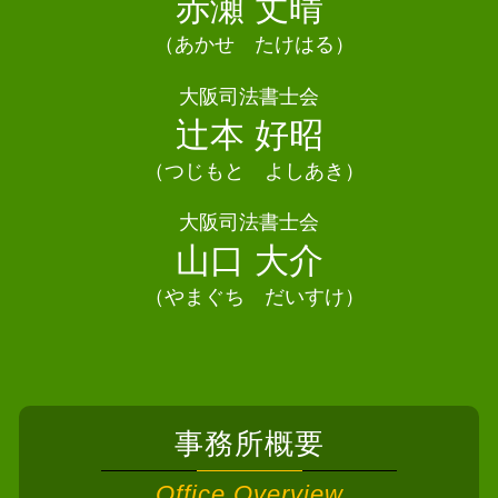
赤瀬 丈晴
自己破産 クレジットカード
法定相続人とは
相続 司法書士 河南町
債務整理 よくある質問
相続 手続き 代行
（あかせ たけはる）
債務整理 司法書士 摂津市
債務整理 クレジットカード
相続人 申告 登記
相続 司法書士泉佐野市
大阪司法書士会
相続 相関図
相続 司法書士 河内長野市
辻本 好昭
相続放棄 手続き
相続 司法書士 富田林市
相続 司法書士 東大阪市
（つじもと よしあき）
相続 司法書士 泉大津市
大阪司法書士会
債務整理 司法書士 泉南市
山口 大介
（やまぐち だいすけ）
事務所概要
Office Overview