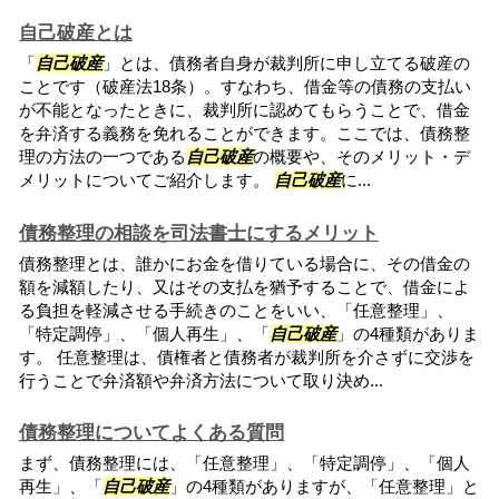
自己破産とは
「
自己破産
」とは、債務者自身が裁判所に申し立てる破産の
ことです（破産法18条）。すなわち、借金等の債務の支払い
が不能となったときに、裁判所に認めてもらうことで、借金
を弁済する義務を免れることができます。ここでは、債務整
理の方法の一つである
自己破産
の概要や、そのメリット・デ
メリットについてご紹介します。
自己破産
に...
債務整理の相談を司法書士にするメリット
債務整理とは、誰かにお金を借りている場合に、その借金の
額を減額したり、又はその支払を猶予することで、借金によ
る負担を軽減させる手続きのことをいい、「任意整理」、
「特定調停」、「個人再生」、「
自己破産
」の4種類がありま
す。 任意整理は、債権者と債務者が裁判所を介さずに交渉を
行うことで弁済額や弁済方法について取り決め...
債務整理についてよくある質問
まず、債務整理には、「任意整理」、「特定調停」、「個人
再生」、「
自己破産
」の4種類がありますが、「任意整理」と