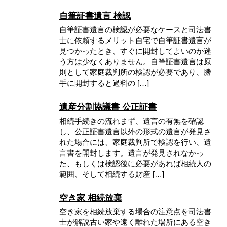
自筆証書遺言 検認
自筆証書遺言の検認が必要なケースと司法書
士に依頼するメリット自宅で自筆証書遺言が
見つかったとき、すぐに開封してよいのか迷
う方は少なくありません。自筆証書遺言は原
則として家庭裁判所の検認が必要であり、勝
手に開封すると過料の […]
遺産分割協議書 公正証書
相続手続きの流れまず、遺言の有無を確認
し、公正証書遺言以外の形式の遺言が発見さ
れた場合には、家庭裁判所で検認を行い、遺
言書を開封します。遺言が発見されなかっ
た、もしくは検認後に必要があれば相続人の
範囲、そして相続する財産 […]
空き家 相続放棄
空き家を相続放棄する場合の注意点を司法書
士が解説古い家や遠く離れた場所にある空き