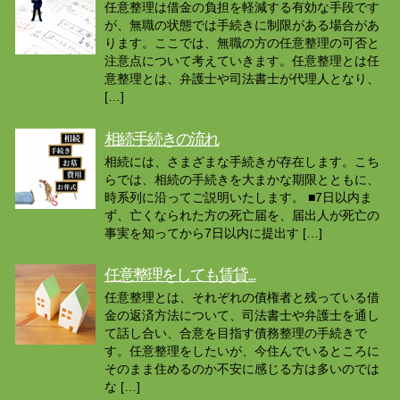
任意整理は借金の負担を軽減する有効な手段です
が、無職の状態では手続きに制限がある場合があ
ります。ここでは、無職の方の任意整理の可否と
注意点について考えていきます。任意整理とは任
意整理とは、弁護士や司法書士が代理人となり、
[…]
相続手続きの流れ
相続には、さまざまな手続きが存在します。こち
らでは、相続の手続きを大まかな期限とともに、
時系列に沿ってご説明いたします。 ■7日以内ま
ず、亡くなられた方の死亡届を、届出人が死亡の
事実を知ってから7日以内に提出す […]
任意整理をしても賃貸...
任意整理とは、それぞれの債権者と残っている借
金の返済方法について、司法書士や弁護士を通し
て話し合い、合意を目指す債務整理の手続きで
す。任意整理をしたいが、今住んでいるところに
そのまま住めるのか不安に感じる方は多いのでは
な […]