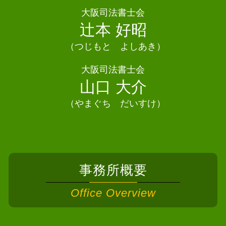
相続放棄
相続 司法書士 泉南市
大阪司法書士会
相続 権利
債務整理 司法書士 河内長野市
辻本 好昭
遺産分割協議 不動産登記
債務整理 司法書士 和泉市
相続 司法書士 千早赤阪村
（つじもと よしあき）
債務整理 司法書士 岸和田市
大阪司法書士会
債務整理 司法書士 河南町
山口 大介
（やまぐち だいすけ）
事務所概要
Office Overview