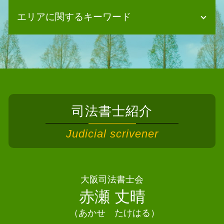
法定相続人とは
個人再生 デメリット
エリアに関するキーワード
遺産分割協議 効力
債務整理 ブラックリストに載らない
相続 変更登記
債務整理 相談
相続 登記 自分で
債務整理 司法書士 高槻市
自己破産 デメリット 家族
相続 土地 名義変更
相続 司法書士 河内長野市
個人再生 メリット
相続 不動産登記
相続 司法書士 高石市
債務整理 相談 おすすめ
相続 寄与分
債務整理 司法書士 豊中市
債務整理 ブラックリスト 何年
遺言書 相続
債務整理 司法書士泉佐野市
債務整理 デメリット 車
相続 相続人
司法書士紹介
債務整理 司法書士 箕面市
任意整理 住宅ローン
遺産分割協議 難航
相続 司法書士 河南町
債務整理 流れ
Judicial scrivener
相続 進まない
債務整理 司法書士 羽曳野市
自己破産 2回目
相続 司法書士
債務整理 司法書士 阪南市
債務整理 クレジットカード 残す
相続 遺留分
債務整理 司法書士 豊能町
債務整理 手順
相続放棄とは
相続 司法書士 岬町
大阪司法書士会
個人再生 奨学金
相続放棄 書類
相続 司法書士 茨木市
赤瀬 丈晴
個人再生 流れ
遺言書 検認
債務整理 司法書士 岬町
任意整理 ブラックリスト
相続 協議書
（あかせ たけはる）
債務整理 司法書士 吹田市