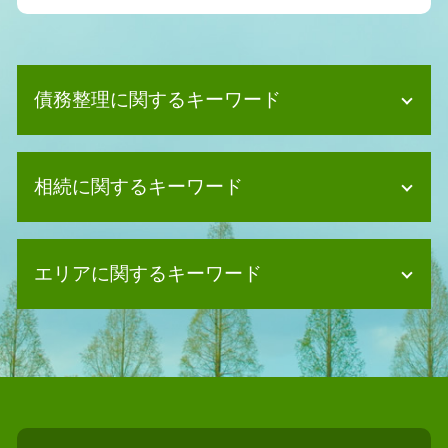
債務整理に関するキーワード
債務整理 デメリット 家族
相続に関するキーワード
任意整理 住宅ローン
個人再生 クレジットカード
任意整理 賃貸契約
相続 遺留分
債務整理 クレジットカード
エリアに関するキーワード
相続 調査
個人再生 バレる
法定相続人 孫
債務整理 司法書士 費用
相続放棄 書類
債務整理 司法書士 島本町
自己破産 デメリット 車
法定相続人とは
債務整理 司法書士 河南町
自己破産 デメリット 仕事
相続 進まない
債務整理 司法書士 堺市
債務整理 任意整理 条件
相続放棄 期間
債務整理 司法書士 太子町
債務整理 クレジットカード 作れる
相続放棄
相続 司法書士 島本町
債務整理 デメリット 車