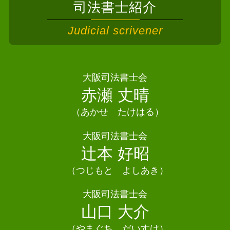
相続 住んでいる家
司法書士紹介
債務整理 司法書士 藤井寺市
自己破産 クレジットカード
遺産分割協議 土地
債務整理 司法書士 池田市
消滅時効 起算点
Judicial scrivener
不動産 共有名義 相続
相続 司法書士 交野市
債務整理 妻
遺産分割協議 効力
相続 司法書士 岸和田市
債務整理 相談
相続放棄 相談
相続 司法書士泉佐野市
債務整理 個人事業主
法定相続人 遺留分
相続 司法書士 柏原市
大阪司法書士会
自己破産 車
自筆証書遺言 検認
相続 司法書士熊取町
赤瀬 丈晴
個人再生 デメリット
相続 不動産 名義変更
相続 司法書士 松原市
債務整理 相談 おすすめ
限定承認 相続
（あかせ たけはる）
債務整理 司法書士 貝塚市
遺産分割協議 進まない
相続 司法書士 千早赤阪村
大阪司法書士会
相続 協議書
債務整理 司法書士 高槻市
辻本 好昭
遺産分割協議 期限
相続 司法書士 八尾市
相続 司法書士 富田林市
（つじもと よしあき）
債務整理 司法書士 和泉市
大阪司法書士会
債務整理 司法書士泉佐野市
山口 大介
（やまぐち だいすけ）