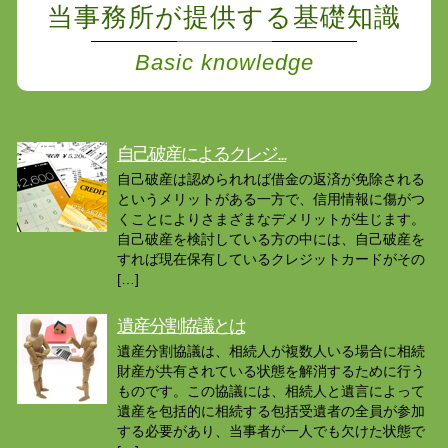
当事務所が提供する基礎知識
Basic knowledge
自己破産によるクレジ...
自己破産は認められれば借金の返済が免除される
というメリットがある一方で、信用情報に傷がつ
くことによりさまざまなデメリットが生じます。
自己破産を検討している方の中には、自己破産を
すれば現在保有しているクレジットカードがその
[…]
遺産分割協議とは
遺産分割協議は、相続人が複数人いる場合に相続
財産が共有されている状態を解消するために行う
ものです。この協議には、相続人と遺言によって
遺産を包括的に相続する包括受遺者の全員が参加
する必要があり、当事者が一人でも欠けた状態で