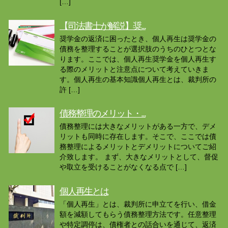
[…]
【司法書士が解説】奨...
奨学金の返済に困ったとき、個人再生は奨学金の
債務を整理することが選択肢のうちのひとつとな
ります。ここでは、個人再生奨学金を個人再生す
る際のメリットと注意点について考えていきま
す。個人再生の基本知識個人再生とは、裁判所の
許 […]
債務整理のメリット・...
債務整理には大きなメリットがある一方で、デメ
リットも同時に存在します。そこで、ここでは債
務整理によるメリットとデメリットについてご紹
介致します。 まず、大きなメリットとして、督促
や取立を受けることがなくなる点で […]
個人再生とは
「個人再生」とは、裁判所に申立てを行い、借金
額を減額してもらう債務整理方法です。任意整理
や特定調停は、債権者との話合いを通じて、返済