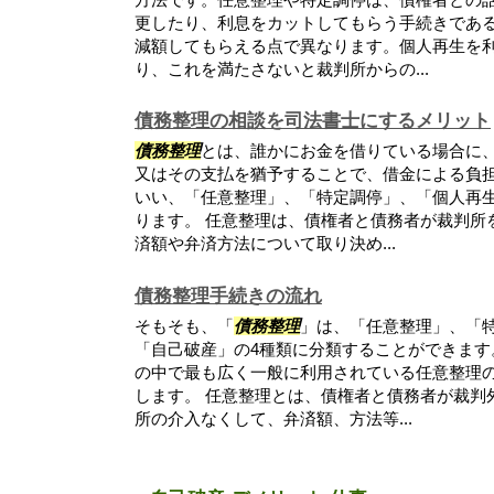
更したり、利息をカットしてもらう手続きであ
減額してもらえる点で異なります。個人再生を
り、これを満たさないと裁判所からの...
債務整理の相談を司法書士にするメリット
債務整理
とは、誰かにお金を借りている場合に
又はその支払を猶予することで、借金による負
いい、「任意整理」、「特定調停」、「個人再生
ります。 任意整理は、債権者と債務者が裁判所
済額や弁済方法について取り決め...
債務整理手続きの流れ
そもそも、「
債務整理
」は、「任意整理」、「
「自己破産」の4種類に分類することができます
の中で最も広く一般に利用されている任意整理
します。 任意整理とは、債権者と債務者が裁判
所の介入なくして、弁済額、方法等...