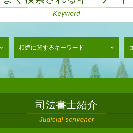
Keyword
相続に関するキーワード
相続 不動産登記
法定相続人 遺留分
自筆証書遺言 検認
法定相続人 孫
相続 相関図
司法書士紹介
数次相続 遺産分割協議 登記
遺産分割協議 進まない
Judicial scrivener
相続 期限
遺産分割協議書 公正証書