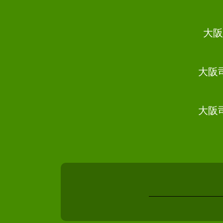
債務整理 任意整理 条件
任意整理 住宅ローン
債務整理 恥ずかしい
大阪
個人再生 メリット
債務整理 費用
個人再生 バレる
大阪
債務整理 種類
債務整理 流れ
債務整理 相談
大阪
債務整理 デメリット 車
債務整理 賃貸
債務整理 個人事業主