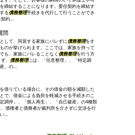
を締結することになります。委任契約を締結す
する
債務整理
手続きを代行して行うことができ
約...
質問
として、同居する家族にバレずに
債務整理
をす
ものが挙げられます。ここでは、家族を持って
でも、家族にバレることなく
債務整理
を行う方
まず、
債務整理
には、「任意整理」、「特定調
」の...
を借りている場合に、その借金の額を減額した
とで、借金による負担を軽減させる手続きのこ
定調停」、「個人再生」、「自己破産」の4種類
は、債権者と債務者が裁判所を介さずに交渉を行
..