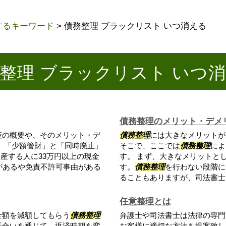
するキーワード
>
債務整理 ブラックリスト いつ消える
整理 ブラックリスト いつ
債務整理のメリット・デメ
産の概要や、そのメリット・デ
債務整理
には大きなメリットが
、「少額管財」と「同時廃止」
そこで、ここでは
債務整理
によ
産する人に33万円以上の現金
す。 まず、大きなメリットと
があるや免責不許可事由がある
す。
債務整理
を行わない段階に
ることもありますが、司法書士と
任意整理とは
金額を減額してもらう
債務整理
弁護士や司法書士は法律の専門
話合いを通じて、返済時期を変
お客様に適切な方法を提案致し