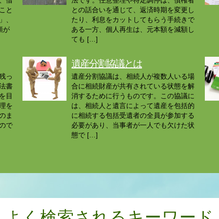
、借
法です。任意整理や特定調停は、債権者
こと
との話合いを通じて、返済時期を変更し
」、
たり、利息をカットしてもらう手続きで
類が
ある一方、個人再生は、元本額を減額し
ても […]
遺産分割協議とは
残っ
遺産分割協議は、相続人が複数人いる場
法書
合に相続財産が共有されている状態を解
を目
消するために行うものです。この協議に
理を
は、相続人と遺言によって遺産を包括的
のま
に相続する包括受遺者の全員が参加する
ので
必要があり、当事者が一人でも欠けた状
態で […]
よく検索されるキーワード