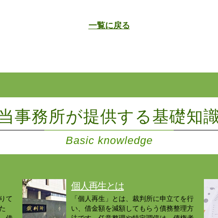
一覧に戻る
当事務所が提供する基礎知
Basic knowledge
個人再生とは
りて
「個人再生」とは、裁判所に申立てを行
た
い、借金額を減額してもらう債務整理方