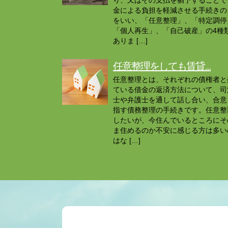
り、又はその支払を猶予することで
金による負担を軽減させる手続きの
をいい、「任意整理」、「特定調停
「個人再生」、「自己破産」の4種
ありま […]
任意整理をしても賃貸...
任意整理とは、それぞれの債権者と
ている借金の返済方法について、司
士や弁護士を通して話し合い、合意
指す債務整理の手続きです。任意整
したいが、今住んでいるところにそ
ま住めるのか不安に感じる方は多い
はな […]