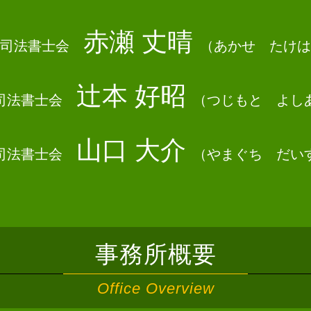
相続 相続人
法定相続人 放棄
赤瀬 丈晴
相続人 申告 登記
司法書士会
（あかせ たけは
遺産分割協議 期限
相続 進まない
辻本 好昭
相続 相談先
司法書士会
（つじもと よし
相続 遺留分
相続 不動産 名義変更
山口 大介
空き家 相続放棄
司法書士会
（やまぐち だい
遺産分割協議 不動産登記
相続 司法書士
事務所概要
Office Overview