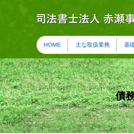
HOME
主な取扱業務
基
債