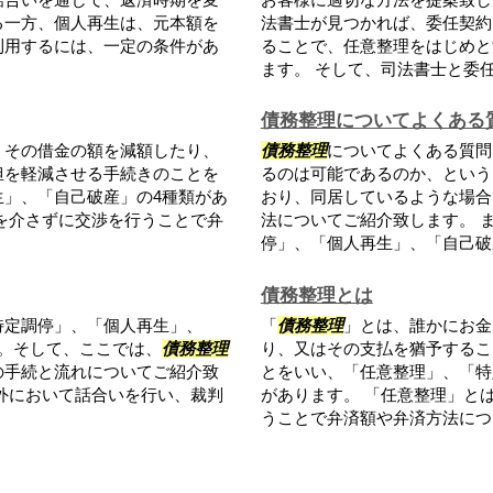
る一方、個人再生は、元本額を
法書士が見つかれば、委任契約
利用するには、一定の条件があ
ることで、任意整理をはじめと
ます。 そして、司法書士と委任契
債務整理についてよくある
、その借金の額を減額したり、
債務整理
についてよくある質問
担を軽減させる手続きのことを
るのは可能であるのか、という
」、「自己破産」の4種類があ
おり、同居しているような場合
を介さずに交渉を行うことで弁
法についてご紹介致します。 
停」、「個人再生」、「自己破産
債務整理とは
特定調停」、「個人再生」、
「
債務整理
」とは、誰かにお金
。そして、ここでは、
債務整理
り、又はその支払を猶予するこ
の手続と流れについてご紹介致
とをいい、「任意整理」、「特
外において話合いを行い、裁判
があります。 「任意整理」と
うことで弁済額や弁済方法につい.