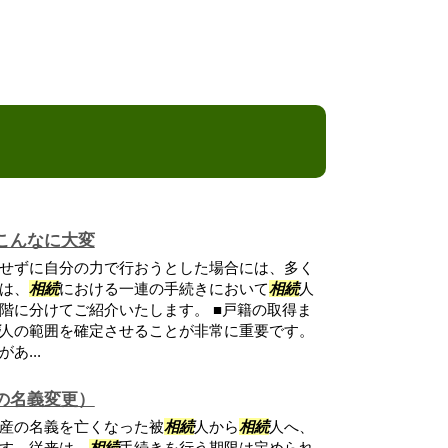
こんなに大変
せずに自分の力で行おうとした場合には、多く
は、
相続
における一連の手続きにおいて
相続
人
階に分けてご紹介いたします。 ■戸籍の取得ま
人の範囲を確定させることが非常に重要です。
あ...
の名義変更）
産の名義を亡くなった被
相続
人から
相続
人へ、
す。従来は、
相続
手続きを行う期限は定められ