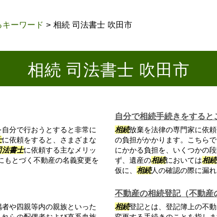
るキーワード
>
相続 司法書士 吹田市
相続 司法書士 吹田市
自分で相続手続きをすると
を自分で行おうとすると非常に
相続
放棄を法律の専門家に依頼
士
に依頼をすると、さまざまな
の負担がかかります。こちらで
司法書士
に依頼する主なメリッ
にかかる負担を、いくつかの段
にもとづく不動産の名義変更を
ず、遺産の
相続
においては
相続
仮に、
相続
人の確認の際に漏れが
不動産の相続登記（不動産
偶者や四親等内の親族といった
相続
登記とは、登記簿上の不動
これらの配偶者および直系血族
変更する手続きのことを指しま