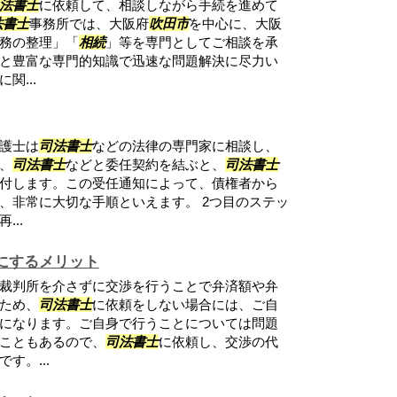
法書士
に依頼して、相談しながら手続を進めて
法書士
事務所では、大阪府
吹田市
を中心に、大阪
務の整理」「
相続
」等を専門としてご相談を承
と豊富な専門的知識で迅速な問題解決に尽力い
関...
護士は
司法書士
などの法律の専門家に相談し、
、
司法書士
などと委任契約を結ぶと、
司法書士
付します。この受任通知によって、債権者から
、非常に大切な手順といえます。 2つ目のステッ
..
にするメリット
裁判所を介さずに交渉を行うことで弁済額や弁
ため、
司法書士
に依頼をしない場合には、ご自
になります。ご自身で行うことについては問題
こともあるので、
司法書士
に依頼し、交渉の代
す。...