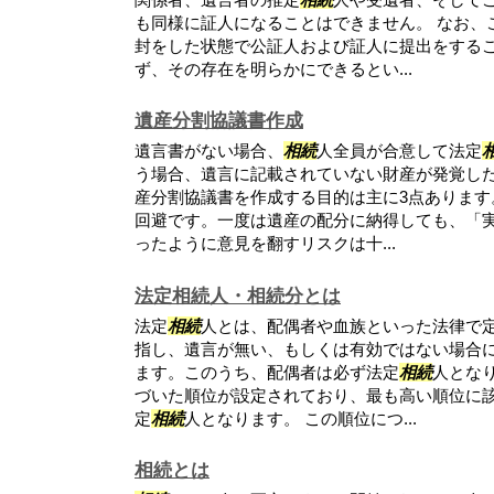
も同様に証人になることはできません。 なお、
封をした状態で公証人および証人に提出をする
ず、その存在を明らかにできるとい...
遺産分割協議書作成
遺言書がない場合、
相続
人全員が合意して法定
う場合、遺言に記載されていない財産が発覚し
産分割協議書を作成する目的は主に3点あります
回避です。一度は遺産の配分に納得しても、「
ったように意見を翻すリスクは十...
法定相続人・相続分とは
法定
相続
人とは、配偶者や血族といった法律で
指し、遺言が無い、もしくは有効ではない場合
ます。このうち、配偶者は必ず法定
相続
人とな
づいた順位が設定されており、最も高い順位に
定
相続
人となります。 この順位につ...
相続とは