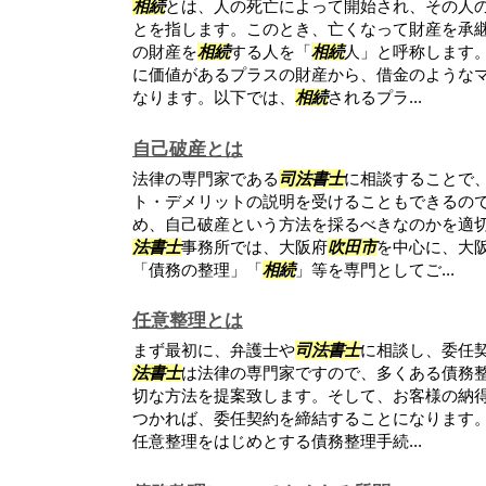
相続
とは、人の死亡によって開始され、その人
とを指します。このとき、亡くなって財産を承
の財産を
相続
する人を「
相続
人」と呼称します
に価値があるプラスの財産から、借金のような
なります。以下では、
相続
されるプラ...
自己破産とは
法律の専門家である
司法書士
に相談することで
ト・デメリットの説明を受けることもできるの
め、自己破産という方法を採るべきなのかを適切
法書士
事務所では、大阪府
吹田市
を中心に、大
「債務の整理」「
相続
」等を専門としてご...
任意整理とは
まず最初に、弁護士や
司法書士
に相談し、委任
法書士
は法律の専門家ですので、多くある債務
切な方法を提案致します。そして、お客様の納
つかれば、委任契約を締結することになります
任意整理をはじめとする債務整理手続...