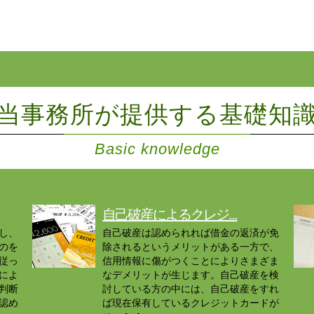
当事務所が提供する基礎知
Basic knowledge
自己破産によるクレジ...
し、
自己破産は認められれば借金の返済が免
のを
除されるというメリットがある一方で、
従っ
信用情報に傷がつくことによりさまざま
によ
なデメリットが生じます。自己破産を検
判断
討している方の中には、自己破産をすれ
認め
ば現在保有しているクレジットカードが