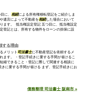
つ目に、
相続
による所有権移転登記をご紹介しま
や遺言によって不動産を
相続
した場合において
ります。 抵当権設定登記 五つ目に、抵当権設定
定登記とは、所有する物件をローンの担保に設
頼する理由
るメリット
司法書士
に不動産登記を依頼するメ
れます。 ・登記手続きに要する手間が省けるこ
短縮できること・登記に際して関連する相談に
続きに要する手間が省ける まず、登記手続きにお
債務整理 司法書士 阪南市 »