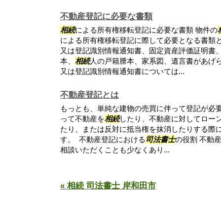
不動産登記に必要な書類
相続
による所有権移転登記に必要な書類 物件の
による所有権移転登記に際して必要となる書類
又は登記識別情報通知書、固定資産評価証明書
本、
相続
人の戸籍謄本、家系図、遺言書があげ
又は登記識別情報通知書については...
不動産登記とは
もっとも、単純な建物の売買に伴って登記が必
って不動産を
相続
したり、不動産に対してロー
たり、または反対に抵当権を抹消したりする際
す。 不動産登記における
司法書士
の役割 不動
相談いただくことも少なくあり...
« 相続 司法書士 岸和田市