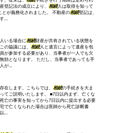
産登記法の成立により、
相続
人は取得を知って
ことが義務化されました。 不動産の
相続
登記は、
..
人いる場合に
相続
財産が共有されている状態を
この協議には、
相続
人と遺言によって遺産を包
員が参加する必要があり、当事者が一人でも欠
無効となります。 ただし、当事者であっても手
が...
存在します。こちらでは、
相続
の手続きを大ま
ってご説明いたします。 ■7日以内まず、亡くな
死亡の事実を知ってから7日以内に提出する必要
宅で亡くなられた場合は医師から死亡診断書
..