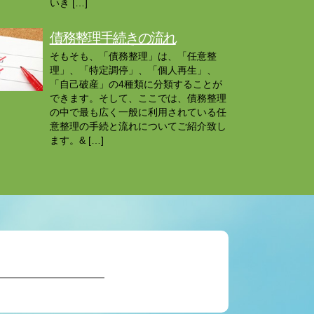
いき […]
債務整理手続きの流れ
そもそも、「債務整理」は、「任意整
理」、「特定調停」、「個人再生」、
「自己破産」の4種類に分類することが
できます。そして、ここでは、債務整理
の中で最も広く一般に利用されている任
意整理の手続と流れについてご紹介致し
ます。& […]