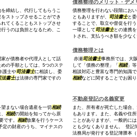
債務整理のメリット・デメ
約を締結し、代行してもらうこ
債務整理を行わない段階におい
促をストップさせることができ
ともありますが、
司法書士
と委
られてくることもストップさせ
することで、取立や督促を行う
接行うのは負担となるため、こ
一環として
司法書士
との連携を
トされ、支払うべき額を少なくす
債務整理とは
門家が債務者や代理人として話
赤瀬
司法書士
事務所では、大
めの手順としては、5つのステ
して「債務の整理」「
相続
」等
弁護士や
司法書士
に相談し、委
相談対応と豊富な専門的知識で
司法書士
は法律の専門家ですの
相続
などに関することでお困り
不動産登記の名義変更
を望まない場合遺産を一切
相続
また、所有者が死亡した場合、
は、
相続
の開始を知ってから原
もあります。また、名義や住所
要です。
相続
放棄を行うケース
ことがありますが、一般的には
予定の財産のうち、マイナスの
とも少なくありません。 登記
法務局が発行する登記簿謄本（..