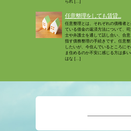
られ […]
任意整理をしても賃貸...
任意整理とは、それぞれの債権者と
ている借金の返済方法について、司
士や弁護士を通して話し合い、合意
指す債務整理の手続きです。任意整
したいが、今住んでいるところにそ
ま住めるのか不安に感じる方は多い
はな […]