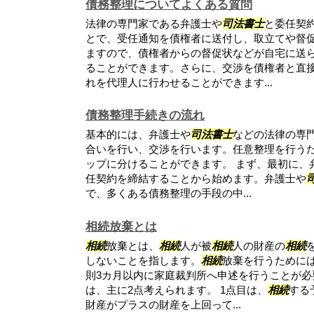
債務整理についてよくある質問
法律の専門家である弁護士や
司法書士
と委任契
とで、受任通知を債権者に送付し、取立てや督
ますので、債権者からの督促状などが自宅に送
ることができます。さらに、交渉を債権者と直
れを代理人に行わせることができます...
債務整理手続きの流れ
基本的には、弁護士や
司法書士
などの法律の専
合いを行い、交渉を行います。任意整理を行うた
ップに分けることができます。 まず、最初に、
任契約を締結することから始めます。弁護士や
で、多くある債務整理の手段の中...
相続放棄とは
相続
放棄とは、
相続
人が被
相続
人の財産の
相続
しないことを指します。
相続
放棄を行うために
則3カ月以内に家庭裁判所へ申述を行うことが必
は、主に2点考えられます。 1点目は、
相続
する
財産がプラスの財産を上回って...