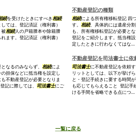
不動産登記の種類
相続
を受けたときにすべき
相続
相続
による所有権移転登記 四
としては、登記済証（権利書）
す。
相続
、具体的には遺産分割
、被
相続
人の戸籍謄本や除籍謄
も、所有権移転登記が必要とな
られます。登記済証（権利書）
登記をご紹介します。抵当権設
定したときに行わなくてはな...
不動産登記を司法書士に依
要となるのみならず、
相続
によ
司法書士
に不動産登記を依頼す
ンの担保などに抵当権を設定し
リットとしては、以下が挙げら
にも不動産登記が必要となりま
と・登記手続きに要する時間が
産登記に際しては、
司法書士
にご
も応じてもらえること 登記手
ける手間を省略できる点につ...
一覧に戻る