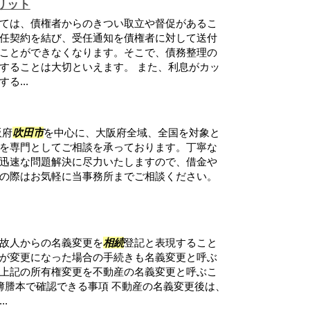
リット
ては、債権者からのきつい取立や督促があるこ
任契約を結び、受任通知を債権者に対して送付
ことができなくなります。そこで、債務整理の
することは大切といえます。 また、利息がカッ
る...
阪府
吹田市
を中心に、大阪府全域、全国を対象と
を専門としてご相談を承っております。丁寧な
迅速な問題解決に尽力いたしますので、借金や
の際はお気軽に当事務所までご相談ください。
故人からの名義変更を
相続
登記と表現すること
が変更になった場合の手続きも名義変更と呼ぶ
上記の所有権変更を不動産の名義変更と呼ぶこ
簿謄本で確認できる事項 不動産の名義変更後は、
.