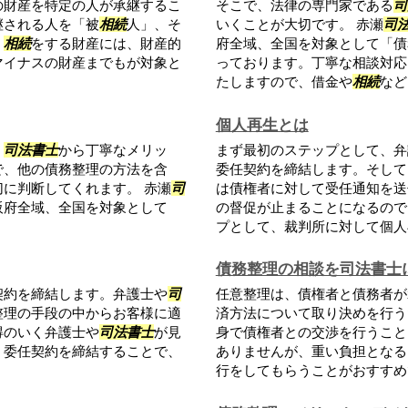
の財産を特定の人が承継するこ
そこで、法律の専門家である
司
継される人を「被
相続
人」、そ
いくことが大切です。 赤瀬
司
。
相続
をする財産には、財産的
府全域、全国を対象として「債
マイナスの財産までもが対象と
っております。丁寧な相談対応
たしますので、借金や
相続
などに
個人再生とは
、
司法書士
から丁寧なメリッ
まず最初のステップとして、弁
で、他の債務整理の方法を含
委任契約を締結します。そして
に判断してくれます。 赤瀬
司
は債権者に対して受任通知を送
阪府全域、全国を対象として
の督促が止まることになるので
プとして、裁判所に対して個人再.
債務整理の相談を司法書士
契約を締結します。弁護士や
司
任意整理は、債権者と債務者が
整理の手段の中からお客様に適
済方法について取り決めを行う
得のいく弁護士や
司法書士
が見
身で債権者との交渉を行うこと
。委任契約を締結することで、
ありませんが、重い負担となる
行をしてもらうことがおすすめで