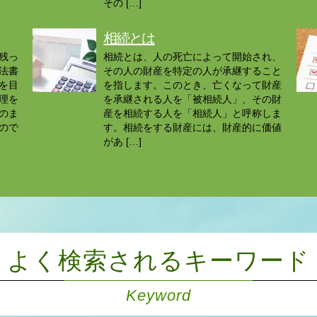
その […]
相続とは
残っ
相続とは、人の死亡によって開始され、
法書
その人の財産を特定の人が承継すること
を目
を指します。このとき、亡くなって財産
理を
を承継される人を「被相続人」、その財
のま
産を相続する人を「相続人」と呼称しま
ので
す。相続をする財産には、財産的に価値
があ […]
よく検索されるキーワード
Keyword