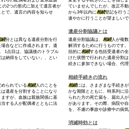
この2つの形式に加えて遺言者が
ていませんでしたが、改正不動
ことで、遺言の内容を知らせ
から3年以内に
相続
登記を行う
速やかに行うことが望ましいです.
遺産分割協議とは
相続
分とは異なる遺産分割を行
遺産分割協議は、
相続
人が複数
た場合などに作成されます。遺
解消するために行うものです。
。 1点目は、協議後のトラブル
括的に
相続
する包括受遺者の全
実は納得をしていない」、とい
けた状態で行われた遺産分割は
続きに参加できない場合、代理人
相続手続きの流れ
定められている
相続
人のことを
相続
には、さまざまな手続きが
には遺産を分割することになり
かな期限とともに、時系列に沿
りますが、血族は親族関係に基
られた方の死亡届を、届出人が
該当する人が配偶者とともに法
があります。その際、病院や自
を、不慮の事故や診療中の病気以.
消滅時効とは