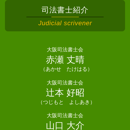
相続放棄とは
債務整理 司法書士 東大阪市
債務整理 司法書士 費用
遺産分割協議書 作成
司法書士紹介
債務整理 司法書士 池田市
債務整理 クレジットカード 作れる
相続 関係図
相続 司法書士 松原市
個人再生 車
Judicial scrivener
相続登記 義務化 過去の相続
債務整理 司法書士 茨木市
任意整理 住宅ローン
遺産分割協議 不動産登記
債務整理 司法書士 阪南市
債務整理 手順
相続放棄 相談
債務整理 司法書士 大阪狭山市
債務整理 ブラックリスト 何年
遺言書 司法書士
相続 司法書士 泉大津市
大阪司法書士会
債務整理 家族
相続放棄 デメリット
相続 司法書士熊取町
赤瀬 丈晴
債務整理 任意整理 条件
相続放棄 期間
債務整理 司法書士 吹田市
個人再生 クレジットカード
相続 登記
（あかせ たけはる）
相続 司法書士 東大阪市
遺産分割協議 進まない
債務整理 司法書士 千早赤阪村
大阪司法書士会
遺産分割協議 難航
債務整理 司法書士 島本町
辻本 好昭
相続放棄 手続き
相続 司法書士 交野市
債務整理 司法書士 河内長野市
（つじもと よしあき）
債務整理 司法書士 富田林市
大阪司法書士会
相続 司法書士 枚方市
山口 大介