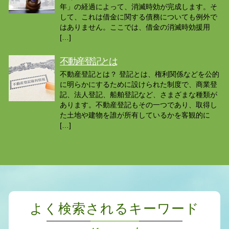
年」の経過によって、消滅時効が完成します。そ
して、これは借金に関する債務についても例外で
はありません。ここでは、借金の消滅時効援用
[…]
不動産登記とは
不動産登記とは？ 登記とは、権利関係などを公的
に明らかにするために設けられた制度で、商業登
記、法人登記、船舶登記など、さまざまな種類が
あります。不動産登記もその一つであり、取得し
た土地や建物を誰が所有しているかを客観的に
[…]
よく検索されるキーワード