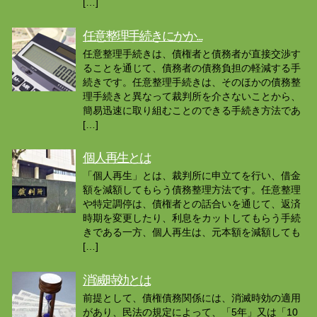
[…]
任意整理手続きにかか...
任意整理手続きは、債権者と債務者が直接交渉す
ることを通じて、債務者の債務負担の軽減する手
続きです。任意整理手続きは、そのほかの債務整
理手続きと異なって裁判所を介さないことから、
簡易迅速に取り組むことのできる手続き方法であ
[…]
個人再生とは
「個人再生」とは、裁判所に申立てを行い、借金
額を減額してもらう債務整理方法です。任意整理
や特定調停は、債権者との話合いを通じて、返済
時期を変更したり、利息をカットしてもらう手続
きである一方、個人再生は、元本額を減額しても
[…]
消滅時効とは
前提として、債権債務関係には、消滅時効の適用
があり、民法の規定によって、「5年」又は「10