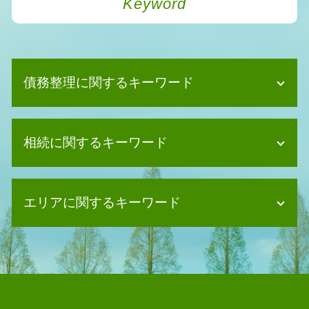
Keyword
債務整理に関するキーワード
債務整理 デメリット 家族
相続に関するキーワード
債務整理 賃貸
債務整理 妻
債務整理 よくある質問
相続 不動産 名義変更
任意整理 デメリット
エリアに関するキーワード
相続 遺留分
債務整理 持ち家
遺産分割協議 司法書士
債務整理 クレジットカード 残す
相続 権利
相続 司法書士 富田林市
債務整理 恥ずかしい
遺言書 相続
相続 司法書士 箕面市
個人再生 奨学金
相続 協議書
債務整理 司法書士 守口市
消滅時効 中断
相続 調査
債務整理 司法書士 四條畷市
債務整理 ブラックリストに載らない