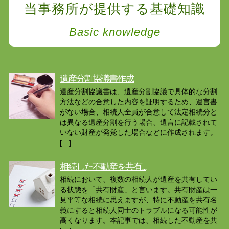
当事務所が提供する基礎知識
Basic knowledge
遺産分割協議書作成
遺産分割協議書は、遺産分割協議で具体的な分割
方法などの合意した内容を証明するため、遺言書
がない場合、相続人全員が合意して法定相続分と
は異なる遺産分割を行う場合、遺言に記載されて
いない財産が発覚した場合などに作成されます。
[…]
相続した不動産を共有...
相続において、複数の相続人が遺産を共有してい
る状態を「共有財産」と言います。共有財産は一
見平等な相続に思えますが、特に不動産を共有名
義にすると相続人同士のトラブルになる可能性が
高くなります。本記事では、相続した不動産を共