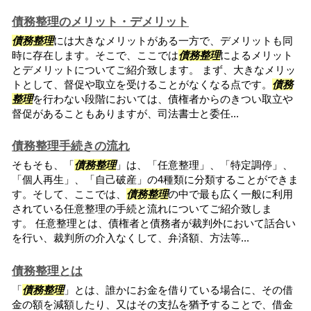
債務整理のメリット・デメリット
債務整理
には大きなメリットがある一方で、デメリットも同
時に存在します。そこで、ここでは
債務整理
によるメリット
とデメリットについてご紹介致します。 まず、大きなメリッ
トとして、督促や取立を受けることがなくなる点です。
債務
整理
を行わない段階においては、債権者からのきつい取立や
督促があることもありますが、司法書士と委任...
債務整理手続きの流れ
そもそも、「
債務整理
」は、「任意整理」、「特定調停」、
「個人再生」、「自己破産」の4種類に分類することができま
す。そして、ここでは、
債務整理
の中で最も広く一般に利用
されている任意整理の手続と流れについてご紹介致しま
す。 任意整理とは、債権者と債務者が裁判外において話合い
を行い、裁判所の介入なくして、弁済額、方法等...
債務整理とは
「
債務整理
」とは、誰かにお金を借りている場合に、その借
金の額を減額したり、又はその支払を猶予することで、借金