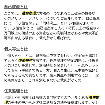
自己破産とは
ここでは、
債務整理
の方法の一つである自己破産の概要や、
そのメリット・デメリットについてご紹介します。 自己破産
には、「少額管財」と「同時廃止」という2種類がありま
す。 少額管財とは、自己破産する人に33万円以上の現金や20
万円以上の価値のある資産などの高額財産があるや免責不許
可事由がある場合に、裁判所から選ばれた...
個人再生とは
「個人再生」とは、裁判所に申立てを行い、借金額を減額し
てもらう
債務整理
方法です。任意整理や特定調停は、債権者
との話合いを通じて、返済時期を変更したり、利息をカット
してもらう手続きである一方、個人再生は、元本額を減額し
てもらえる点で異なります。個人再生を利用するには、一定
の条件があり、これを満たさないと裁判所からの...
任意整理とは
弁護士や司法書士は法律の専門家ですので、多くある
債務整
理
の手段の中からお客様に適切な方法を提案致します。そし