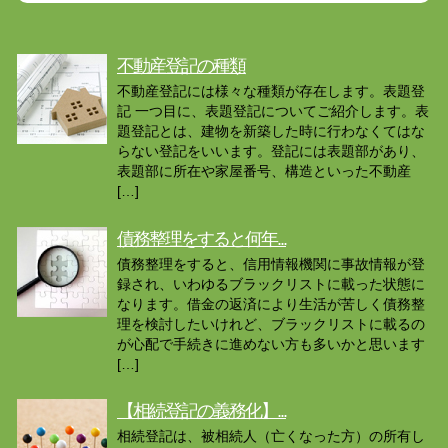
不動産登記の種類
不動産登記には様々な種類が存在します。表題登
記 一つ目に、表題登記についてご紹介します。表
題登記とは、建物を新築した時に行わなくてはな
らない登記をいいます。登記には表題部があり、
表題部に所在や家屋番号、構造といった不動産
[…]
債務整理をすると何年...
債務整理をすると、信用情報機関に事故情報が登
録され、いわゆるブラックリストに載った状態に
なります。借金の返済により生活が苦しく債務整
理を検討したいけれど、ブラックリストに載るの
が心配で手続きに進めない方も多いかと思います
[…]
【相続登記の義務化】...
相続登記は、被相続人（亡くなった方）の所有し