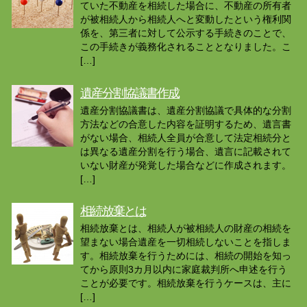
ていた不動産を相続した場合に、不動産の所有者
が被相続人から相続人へと変動したという権利関
係を、第三者に対して公示する手続きのことで、
この手続きが義務化されることとなりました。こ
[…]
遺産分割協議書作成
遺産分割協議書は、遺産分割協議で具体的な分割
方法などの合意した内容を証明するため、遺言書
がない場合、相続人全員が合意して法定相続分と
は異なる遺産分割を行う場合、遺言に記載されて
いない財産が発覚した場合などに作成されます。
[…]
相続放棄とは
相続放棄とは、相続人が被相続人の財産の相続を
望まない場合遺産を一切相続しないことを指しま
す。相続放棄を行うためには、相続の開始を知っ
てから原則3カ月以内に家庭裁判所へ申述を行う
ことが必要です。相続放棄を行うケースは、主に
[…]