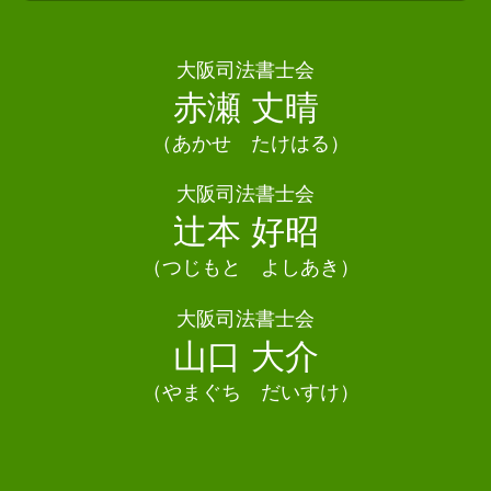
相続 司法書士熊取町
個人再生 失敗
遺産分割協議 難航
債務整理 司法書士 四條畷市
債務整理とは
遺産分割協議書 作成
債務整理 司法書士 太子町
大阪司法書士会
任意整理 ブラックリスト
相続 不動産 名義変更
債務整理 司法書士 守口市
赤瀬 丈晴
債務整理 ブラックリスト いつ消える
相続 債務
相続 司法書士 松原市
任意整理 賃貸契約
相続 書類
（あかせ たけはる）
債務整理 司法書士 東大阪市
相続放棄とは
相続 司法書士 箕面市
大阪司法書士会
遺産分割協議 不動産登記
債務整理 司法書士 千早赤阪村
辻本 好昭
相続人 申告 登記
債務整理 司法書士 泉南市
債務整理 司法書士 大阪狭山市
（つじもと よしあき）
相続 司法書士 岬町
大阪司法書士会
相続 司法書士 能勢町
山口 大介
（やまぐち だいすけ）