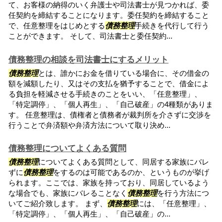
て、お客様の納得のいく弁護士や司法書士が見つかれば、委
任契約を締結することになります。委任契約を締結すること
で、任意整理をはじめとする
債務整理
手続きを代行して行う
ことができます。 そして、司法書士と委任契約...
債務整理の相談を司法書士にするメリット
債務整理
とは、誰かにお金を借りている場合に、その借金の
額を減額したり、又はその支払を猶予することで、借金によ
る負担を軽減させる手続きのことをいい、「任意整理」、
「特定調停」、「個人再生」、「自己破産」の4種類がありま
す。 任意整理は、債権者と債務者が裁判所を介さずに交渉を
行うことで弁済額や弁済方法について取り決め...
債務整理についてよくある質問
債務整理
についてよくある質問として、同居する家族にバレ
ずに
債務整理
をするのは可能であるのか、というものが挙げ
られます。ここでは、家族を持っており、同居しているよう
な場合でも、家族にバレることなく
債務整理
を行う方法につ
いてご紹介致します。 まず、
債務整理
には、「任意整理」、
「特定調停」、「個人再生」、「自己破産」の...