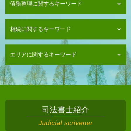
債務整理に関するキーワード
債務整理 賃貸
相続に関するキーワード
債務整理 デメリット
自己破産 デメリット メリット
債務整理 相談
法定相続人 独身
任意整理 和解後 借り入れ
エリアに関するキーワード
遺言書 書き方
債務整理 流れ
限定承認 相続
自己破産 できない
相続 相続人
相続 司法書士 和泉市
債務整理 任意整理
遺産分割協議 期限
相続 司法書士 忠岡町
債務整理 任意整理 自己破産
相続 関係図
相続 司法書士 貝塚市
個人再生 車
相続 少ない場合
債務整理 司法書士 岸和田市
自己破産 住宅ローン
遺産分割協議書 必要書類
債務整理 司法書士 島本町
債務整理 持ち家
遺産分割協議 登記 必要書類
司法書士紹介
相続 司法書士 交野市
個人再生 住宅ローン
相続 調査
債務整理 司法書士 河内長野市
消滅時効 中断
Judicial scrivener
遺産分割協議書 公正証書
債務整理 司法書士 河南町
自己破産 デメリット 車
相続放棄