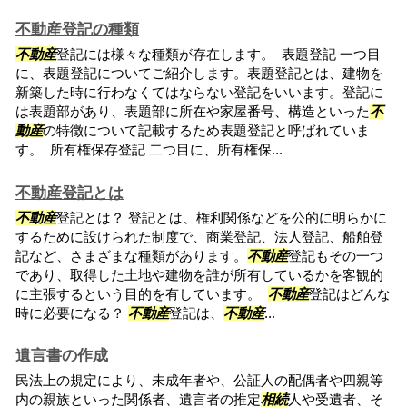
不動産登記の種類
不動産
登記には様々な種類が存在します。 表題登記 一つ目
に、表題登記についてご紹介します。表題登記とは、建物を
新築した時に行わなくてはならない登記をいいます。登記に
は表題部があり、表題部に所在や家屋番号、構造といった
不
動産
の特徴について記載するため表題登記と呼ばれていま
す。 所有権保存登記 二つ目に、所有権保...
不動産登記とは
不動産
登記とは？ 登記とは、権利関係などを公的に明らかに
するために設けられた制度で、商業登記、法人登記、船舶登
記など、さまざまな種類があります。
不動産
登記もその一つ
であり、取得した土地や建物を誰が所有しているかを客観的
に主張するという目的を有しています。
不動産
登記はどんな
時に必要になる？
不動産
登記は、
不動産
...
遺言書の作成
民法上の規定により、未成年者や、公証人の配偶者や四親等
内の親族といった関係者、遺言者の推定
相続
人や受遺者、そ