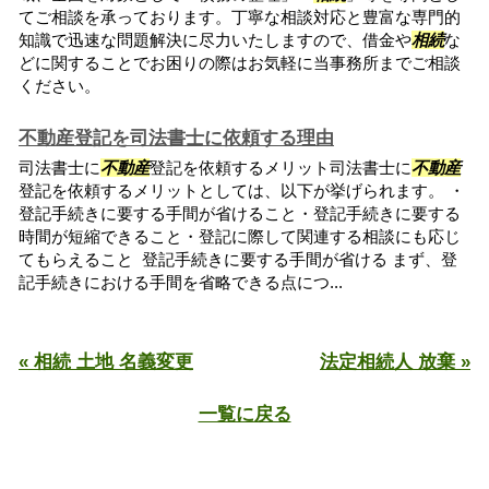
てご相談を承っております。丁寧な相談対応と豊富な専門的
知識で迅速な問題解決に尽力いたしますので、借金や
相続
な
どに関することでお困りの際はお気軽に当事務所までご相談
ください。
不動産登記を司法書士に依頼する理由
司法書士に
不動産
登記を依頼するメリット司法書士に
不動産
登記を依頼するメリットとしては、以下が挙げられます。 ・
登記手続きに要する手間が省けること・登記手続きに要する
時間が短縮できること・登記に際して関連する相談にも応じ
てもらえること 登記手続きに要する手間が省ける まず、登
記手続きにおける手間を省略できる点につ...
« 相続 土地 名義変更
法定相続人 放棄 »
一覧に戻る