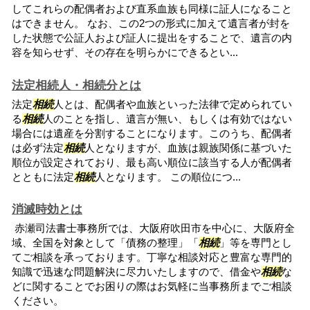
してこれらの配偶者および直系血族も同様に証人になること
はできません。 なお、この2つの形式に加えて遺言者が封を
した状態で公証人および証人に提出をすることで、遺言の内
容を知らせず、その存在を明らかにできるとい...
法定相続人・相続分とは
法定
相続
人とは、配偶者や血族といった法律で定められてい
る
相続
人のことを指し、遺言が無い、もしくは有効ではない
場合には遺産を分割することになります。このうち、配偶者
は必ず法定
相続
人となりますが、血族は親族関係に基づいた
順位が設定されており、最も高い順位に該当する人が配偶者
とともに法定
相続
人となります。 この順位につ...
消滅時効とは
赤瀬司法書士事務所では、大阪府吹田市を中心に、大阪府全
域、全国を対象として「債務の整理」「
相続
」等を専門とし
てご相談を承っております。丁寧な相談対応と豊富な専門的
知識で迅速な問題解決に尽力いたしますので、借金や
相続
な
どに関することでお困りの際はお気軽に当事務所までご相談
ください。