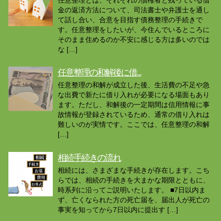
金の返済方法について、司法書士や弁護士を通し
て話し合い、合意を目指す債務整理の手続きで
す。任意整理をしたいが、今住んでいるところに
そのまま住めるのか不安に感じる方は多いのでは
な […]
任意整理の和解後に借...
任意整理の和解が成立した後、生活費の不足や急
な出費で新たに借り入れが必要になる場面もあり
ます。ただし、和解後の一定期間は信用情報に事
故情報が登録されているため、通常の借り入れは
難しいのが実情です。ここでは、任意整理の和解
[…]
相続手続きの流れ
相続には、さまざまな手続きが存在します。こち
らでは、相続の手続きを大まかな期限とともに、
時系列に沿ってご説明いたします。 ■7日以内ま
ず、亡くなられた方の死亡届を、届出人が死亡の
事実を知ってから7日以内に提出す […]