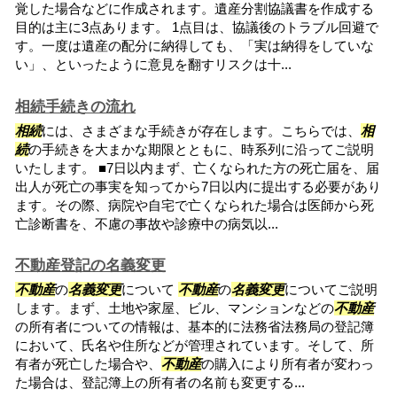
覚した場合などに作成されます。遺産分割協議書を作成する
目的は主に3点あります。 1点目は、協議後のトラブル回避で
す。一度は遺産の配分に納得しても、「実は納得をしていな
い」、といったように意見を翻すリスクは十...
相続手続きの流れ
相続
には、さまざまな手続きが存在します。こちらでは、
相
続
の手続きを大まかな期限とともに、時系列に沿ってご説明
いたします。 ■7日以内まず、亡くなられた方の死亡届を、届
出人が死亡の事実を知ってから7日以内に提出する必要があり
ます。その際、病院や自宅で亡くなられた場合は医師から死
亡診断書を、不慮の事故や診療中の病気以...
不動産登記の名義変更
不動産
の
名義変更
について
不動産
の
名義変更
についてご説明
します。まず、土地や家屋、ビル、マンションなどの
不動産
の所有者についての情報は、基本的に法務省法務局の登記簿
において、氏名や住所などが管理されています。そして、所
有者が死亡した場合や、
不動産
の購入により所有者が変わっ
た場合は、登記簿上の所有者の名前も変更する...