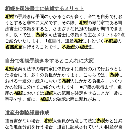
相続を司法書士に依頼するメリット
相続
の手続きは手間のかかるものが多く、全てを自分で行お
うとすると非常に大変です。その際、
相続
の専門家である司
法書士に依頼をすると、さまざまな負担の軽減が期待できま
す。以下では、
相続
を司法書士に依頼する主なメリットを2点
ご紹介いたします。 1点目は、遺産
相続
にもとづく
不動産
の
名義変更
を行えることです。
不動産
の
相続
登...
自分で相続手続きをするとこんなに大変
相続
放棄を法律の専門家に依頼せずに自分の力で行おうとし
た場合には、多くの負担がかかります。こちらでは、
相続
に
おける一連の手続きにおいて
相続
人にかかる負担を、いくつ
かの段階に分けてご紹介いたします。 ■戸籍の取得まず、遺
産の
相続
においては
相続
人の範囲を確定させることが非常に
重要です。仮に、
相続
人の確認の際に漏れがあ...
遺産分割協議書作成
遺言書がない場合、
相続
人全員が合意して法定
相続
分とは異
なる遺産分割を行う場合、遺言に記載されていない財産が発