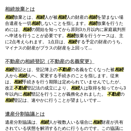
相続放棄とは
相続
放棄とは、
相続
人が被
相続
人の財産の
相続
を望まない場
合遺産を一切
相続
しないことを指します。
相続
放棄を行うた
めには、
相続
の開始を知ってから原則3カ月以内に家庭裁判所
へ申述を行うことが必要です。
相続
放棄を行うケースは、主
に2点考えられます。 1点目は、
相続
する予定の財産のうち、
マイナスの財産がプラスの財産を上回って...
不動産の相続登記（不動産の名義変更）
相続
登記とは、登記簿上の
不動産
の名義を亡くなった被
相続
人から
相続
人へ、変更する手続きのことを指します。従来
は、
相続
手続きを行う期限は定められていませんでしたが、
改正
不動産
登記法の成立により、
相続
人は取得を知ってから3
年以内に
相続
登記を行うことが義務化されました。
不動産
の
相続
登記は、速やかに行うことが望ましいです...
遺産分割協議とは
遺産分割協議は、
相続
人が複数人いる場合に
相続
財産が共有
されている状態を解消するために行うものです。この協議に