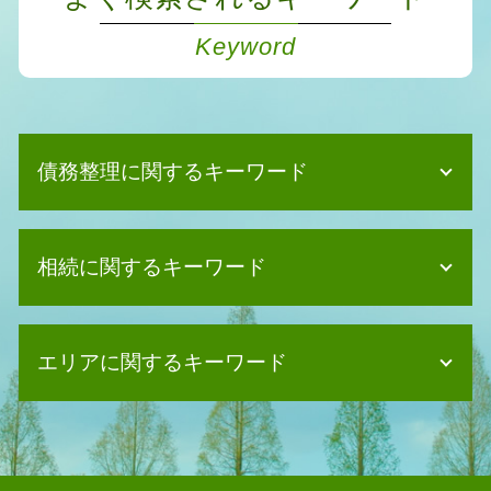
Keyword
債務整理に関するキーワード
任意整理 住宅ローン
相続に関するキーワード
個人再生 必要書類
債務整理 よくある質問
債務整理 流れ
相続放棄 兄弟
個人再生 失敗
エリアに関するキーワード
相続 登記
個人再生 クレジットカード
相続放棄 相談
債務整理とは
相続 相関図
債務整理 司法書士 守口市
債務整理 司法書士 費用
遺言書 遺留分
債務整理 司法書士 柏原市
任意整理
相続 関係図
債務整理 司法書士 藤井寺市