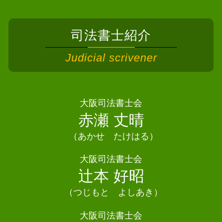
自己破産 できない
相続放棄手続き 司法書士
相続 司法書士泉佐野市
個人再生 車
空き家 相続放棄
相続 司法書士 高槻市
債務整理 相談 おすすめ
遺産分割協議 期限
司法書士紹介
債務整理 司法書士 四條畷市
消滅時効 起算点
限定承認 相続
債務整理 司法書士 池田市
債務整理 費用
Judicial scrivener
相続 遺留分
相続 司法書士 門真市
債務整理 任意整理 自己破産
遺産分割協議書 公正証書
債務整理 司法書士 河内長野市
自己破産 デメリット メリット
相続 債務
相続 司法書士 茨木市
自己破産 2回目
遺産分割協議 難航
相続 司法書士 寝屋川市
大阪司法書士会
任意整理 訴訟
相続 住んでいる家
債務整理 司法書士 岬町
赤瀬 丈晴
自己破産 クレジットカード
相続 手続き 代行
相続 司法書士 河南町
債務整理 任意整理
不動産 共有名義 相続
（あかせ たけはる）
債務整理 司法書士 忠岡町
遺言書 相続
相続 司法書士 交野市
大阪司法書士会
相続放棄
債務整理 司法書士 羽曳野市
辻本 好昭
遺言書 相談
相続 司法書士 四條畷市
相続 司法書士 池田市
（つじもと よしあき）
債務整理 司法書士 泉南市
大阪司法書士会
債務整理 司法書士 門真市