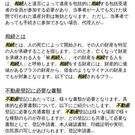
は、
相続
人と遺言によって遺産を包括的に
相続
する包括受遺
者の全員が参加する必要があり、当事者が一人でも欠けた状
態で行われた遺産分割は無効となります。 ただし、当事者で
あっても手続きに参加できない場合、代理人が...
相続とは
相続
とは、人の死亡によって開始され、その人の財産を特定
の人が承継することを指します。このとき、亡くなって財産
を承継される人を「被
相続
人」、その財産を
相続
する人を
「
相続
人」と呼称します。
相続
をする財産には、財産的に価
値があるプラスの財産から、借金のようなマイナスの財産ま
でもが対象となります。以下では、
相続
されるプラ...
不動産登記に必要な書類
不動産
登記にあたっては、様々な書類が必要となります。具
体的な必要書類について、以下にご紹介いたします。
不動産
登記に必要な共通書類 まず、
不動産
登記は様々な場面で様々
な種類のものが存在しますが、どの登記にも共通して必要な
書類として、登記申請書、本人確認書類、印鑑証明や実印、
住民票の写しがあげられます。登記申請書...