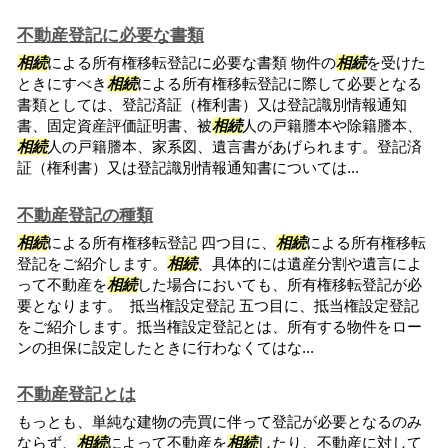
不動産登記に必要な書類
相続
による所有権移転登記に必要な書類 物件の
相続
を受けた
ときにすべき
相続
による所有権移転登記に際して必要となる
書類としては、登記済証（権利書）又は登記識別情報通知
書、固定資産評価証明書、被
相続
人の戸籍謄本や除籍謄本、
相続
人の戸籍謄本、家系図、遺言書があげられます。登記済
証（権利書）又は登記識別情報通知書については...
不動産登記の種類
相続
による所有権移転登記 四つ目に、
相続
による所有権移転
登記をご紹介します。
相続
、具体的には遺産分割や遺言によ
って不動産を
相続
した場合においても、所有権移転登記が必
要となります。 抵当権設定登記 五つ目に、抵当権設定登記
をご紹介します。抵当権設定登記とは、所有する物件をロー
ンの担保に設定したときに行わなくてはな...
不動産登記とは
もっとも、単純な建物の売買に伴って登記が必要となるのみ
ならず、
相続
によって不動産を
相続
したり、不動産に対して