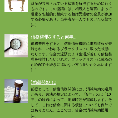
財産が共有されている状態を解消するために行う
ものです。この協議には、相続人と遺言によって
遺産を包括的に相続する包括受遺者の全員が参加
する必要があり、当事者が一人でも欠けた状態で
[…]
債務整理をすると何年...
債務整理をすると、信用情報機関に事故情報が登
録され、いわゆるブラックリストに載った状態に
なります。借金の返済により生活が苦しく債務整
理を検討したいけれど、ブラックリストに載るの
が心配で手続きに進めない方も多いかと思います
[…]
消滅時効とは
前提として、債権債務関係には、消滅時効の適用
があり、民法の規定によって、「5年」又は「10
年」の経過によって、消滅時効が完成します。そ
して、これは借金に関する債務についても例外で
はありません。ここでは、借金の消滅時効援用
[…]