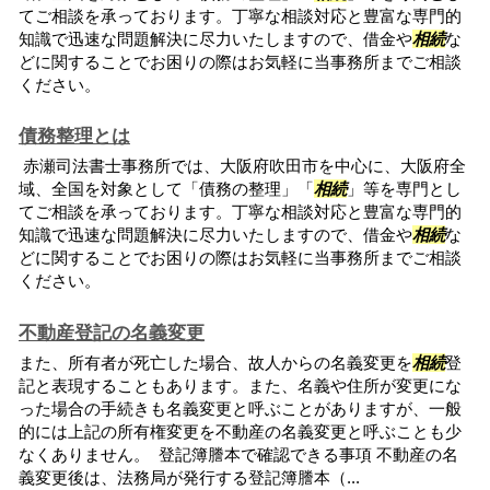
てご相談を承っております。丁寧な相談対応と豊富な専門的
知識で迅速な問題解決に尽力いたしますので、借金や
相続
な
どに関することでお困りの際はお気軽に当事務所までご相談
ください。
債務整理とは
赤瀬司法書士事務所では、大阪府吹田市を中心に、大阪府全
域、全国を対象として「債務の整理」「
相続
」等を専門とし
てご相談を承っております。丁寧な相談対応と豊富な専門的
知識で迅速な問題解決に尽力いたしますので、借金や
相続
な
どに関することでお困りの際はお気軽に当事務所までご相談
ください。
不動産登記の名義変更
また、所有者が死亡した場合、故人からの名義変更を
相続
登
記と表現することもあります。また、名義や住所が変更にな
った場合の手続きも名義変更と呼ぶことがありますが、一般
的には上記の所有権変更を不動産の名義変更と呼ぶことも少
なくありません。 登記簿謄本で確認できる事項 不動産の名
義変更後は、法務局が発行する登記簿謄本（...