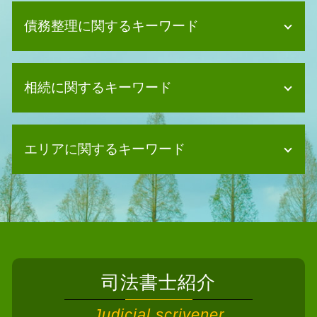
債務整理に関するキーワード
任意整理とは
相続に関するキーワード
自己破産 デメリット 車
任意整理 クレジットカード
債務整理 クレジットカード 作れる
遺産分割協議 不動産登記
自己破産 デメリット 仕事
エリアに関するキーワード
相続放棄手続き 司法書士
任意整理 賃貸契約
法定相続人 放棄
個人再生 住宅ローン
法定相続人 兄弟
債務整理 司法書士 豊能町
個人再生 奨学金
遺産分割協議 土地
債務整理 司法書士 大阪市
自己破産 できない
相続人 申告 登記
相続 司法書士 池田市
債務整理 司法書士 費用
遺言書 司法書士
相続 司法書士 河内長野市
自己破産 デメリット 賃貸
遺産分割協議 司法書士
相続 司法書士 大東市
自己破産 2回目
相続 調査
司法書士紹介
相続 司法書士 太子町
債務整理 デメリット
相続 相続人
相続 司法書士 吹田市
債務整理 任意整理とは
Judicial scrivener
遺産分割協議書 公正証書