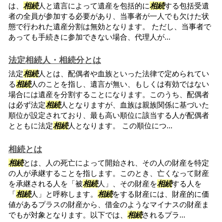
は、
相続
人と遺言によって遺産を包括的に
相続
する包括受遺
者の全員が参加する必要があり、当事者が一人でも欠けた状
態で行われた遺産分割は無効となります。 ただし、当事者で
あっても手続きに参加できない場合、代理人が...
法定相続人・相続分とは
法定
相続
人とは、配偶者や血族といった法律で定められてい
る
相続
人のことを指し、遺言が無い、もしくは有効ではない
場合には遺産を分割することになります。このうち、配偶者
は必ず法定
相続
人となりますが、血族は親族関係に基づいた
順位が設定されており、最も高い順位に該当する人が配偶者
とともに法定
相続
人となります。 この順位につ...
相続とは
相続
とは、人の死亡によって開始され、その人の財産を特定
の人が承継することを指します。このとき、亡くなって財産
を承継される人を「被
相続
人」、その財産を
相続
する人を
「
相続
人」と呼称します。
相続
をする財産には、財産的に価
値があるプラスの財産から、借金のようなマイナスの財産ま
でもが対象となります。以下では、
相続
されるプラ...