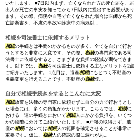
いたします。 ■7日以内まず、亡くなられた方の死亡届を、届
出人が死亡の事実を知ってから7日以内に提出する必要があり
ます。その際、病院や自宅で亡くなられた場合は医師から死
亡診断書を、不慮の事故や診療中の病気以...
相続を司法書士に依頼するメリット
相続
の手続きは手間のかかるものが多く、全てを自分で行お
うとすると非常に大変です。その際、
相続
の専門家である司
法書士に依頼をすると、さまざまな負担の軽減が期待できま
す。以下では、
相続
を司法書士に依頼する主なメリットを2点
ご紹介いたします。 1点目は、遺産
相続
にもとづく不動産の
名義変更を行えることです。不動産の
相続
登...
自分で相続手続きをするとこんなに大変
相続
放棄を法律の専門家に依頼せずに自分の力で行おうとし
た場合には、多くの負担がかかります。こちらでは、
相続
に
おける一連の手続きにおいて
相続
人にかかる負担を、いくつ
かの段階に分けてご紹介いたします。 ■戸籍の取得まず、遺
産の
相続
においては
相続
人の範囲を確定させることが非常に
重要です。仮に、
相続
人の確認の際に漏れがあ...