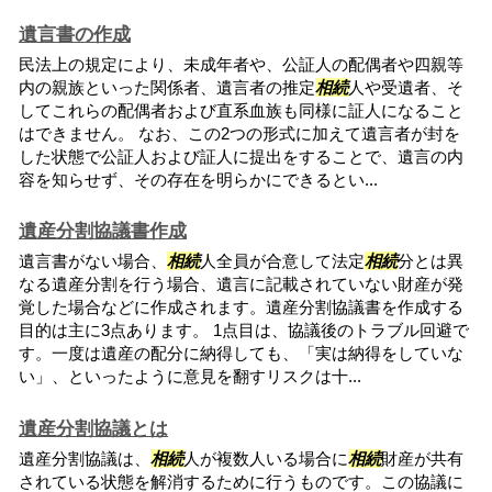
遺言書の作成
民法上の規定により、未成年者や、公証人の配偶者や四親等
内の親族といった関係者、遺言者の推定
相続
人や受遺者、そ
してこれらの配偶者および直系血族も同様に証人になること
はできません。 なお、この2つの形式に加えて遺言者が封を
した状態で公証人および証人に提出をすることで、遺言の内
容を知らせず、その存在を明らかにできるとい...
遺産分割協議書作成
遺言書がない場合、
相続
人全員が合意して法定
相続
分とは異
なる遺産分割を行う場合、遺言に記載されていない財産が発
覚した場合などに作成されます。遺産分割協議書を作成する
目的は主に3点あります。 1点目は、協議後のトラブル回避で
す。一度は遺産の配分に納得しても、「実は納得をしていな
い」、といったように意見を翻すリスクは十...
遺産分割協議とは
遺産分割協議は、
相続
人が複数人いる場合に
相続
財産が共有
されている状態を解消するために行うものです。この協議に