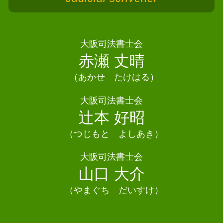
債務整理 司法書士 泉大津市
任意整理 住宅ローン
限定承認 相続
相続 司法書士 東大阪市
債務整理 他のクレジットカード
相続 債務
債務整理 司法書士 太子町
債務整理 よくある質問
遺言書 相続
債務整理 司法書士 箕面市
大阪司法書士会
債務整理 保証人
相続 手続き 期限
債務整理 司法書士 和泉市
赤瀬 丈晴
債務整理 破産 違い
遺言書 書き方
債務整理 司法書士 吹田市
債務整理 恥ずかしい
相続 相談
（あかせ たけはる）
債務整理 司法書士 交野市
相続放棄 書類
債務整理 司法書士 阪南市
大阪司法書士会
相続 期限
債務整理 司法書士 茨木市
辻本 好昭
相続 相関図
債務整理 司法書士 池田市
相続 司法書士 阪南市
（つじもと よしあき）
相続 司法書士 貝塚市
大阪司法書士会
相続 司法書士 高石市
山口 大介
（やまぐち だいすけ）