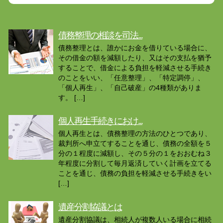
債務整理の相談を司法...
債務整理とは、誰かにお金を借りている場合に、
その借金の額を減額したり、又はその支払を猶予
することで、借金による負担を軽減させる手続き
のことをいい、「任意整理」、「特定調停」、
「個人再生」、「自己破産」の4種類がありま
す。 […]
個人再生手続きにおけ...
個人再生とは、債務整理の方法のひとつであり、
裁判所へ申立てすることを通じ、債務の全額を５
分の１程度に減額し、その５分の１をおおむね３
年程度に分割して毎月返済していく計画を立てる
ことを通じ、債務の負担を軽減させる手続きをい
[…]
遺産分割協議とは
遺産分割協議は、相続人が複数人いる場合に相続