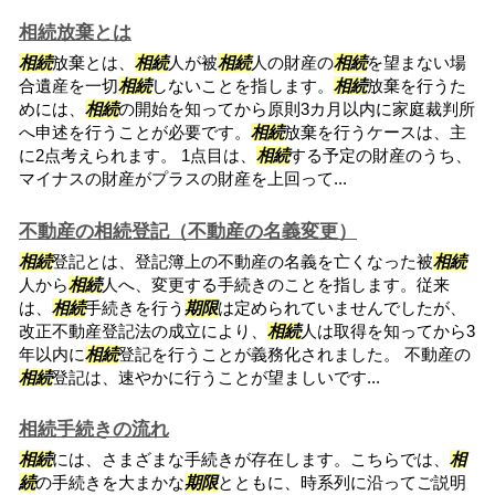
相続放棄とは
相続
放棄とは、
相続
人が被
相続
人の財産の
相続
を望まない場
合遺産を一切
相続
しないことを指します。
相続
放棄を行うた
めには、
相続
の開始を知ってから原則3カ月以内に家庭裁判所
へ申述を行うことが必要です。
相続
放棄を行うケースは、主
に2点考えられます。 1点目は、
相続
する予定の財産のうち、
マイナスの財産がプラスの財産を上回って...
不動産の相続登記（不動産の名義変更）
相続
登記とは、登記簿上の不動産の名義を亡くなった被
相続
人から
相続
人へ、変更する手続きのことを指します。従来
は、
相続
手続きを行う
期限
は定められていませんでしたが、
改正不動産登記法の成立により、
相続
人は取得を知ってから3
年以内に
相続
登記を行うことが義務化されました。 不動産の
相続
登記は、速やかに行うことが望ましいです...
相続手続きの流れ
相続
には、さまざまな手続きが存在します。こちらでは、
相
続
の手続きを大まかな
期限
とともに、時系列に沿ってご説明