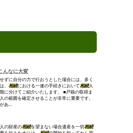
こんなに大変
せずに自分の力で行おうとした場合には、多く
は、
相続
における一連の手続きにおいて
相続
人
階に分けてご紹介いたします。 ■戸籍の取得ま
人の範囲を確定させることが非常に重要です。
あ...
人の財産の
相続
を望まない場合遺産を一切
相続
棄を行うためには、
相続
の開始を知ってから原