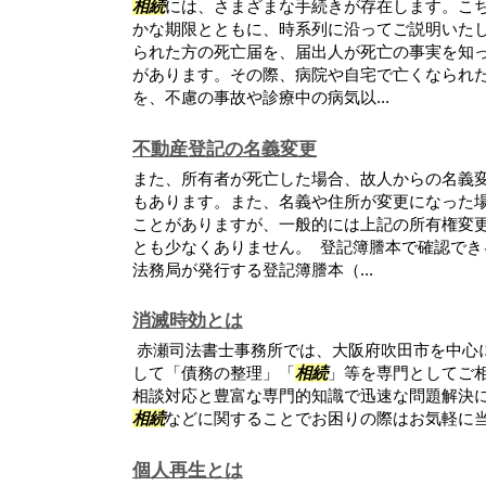
相続
には、さまざまな手続きが存在します。こ
かな期限とともに、時系列に沿ってご説明いたし
られた方の死亡届を、届出人が死亡の事実を知っ
があります。その際、病院や自宅で亡くなられ
を、不慮の事故や診療中の病気以...
不動産登記の名義変更
また、所有者が死亡した場合、故人からの名義
もあります。また、名義や住所が変更になった
ことがありますが、一般的には上記の所有権変
とも少なくありません。 登記簿謄本で確認でき
法務局が発行する登記簿謄本（...
消滅時効とは
赤瀬司法書士事務所では、大阪府吹田市を中心
して「債務の整理」「
相続
」等を専門としてご
相談対応と豊富な専門的知識で迅速な問題解決
相続
などに関することでお困りの際はお気軽に
個人再生とは