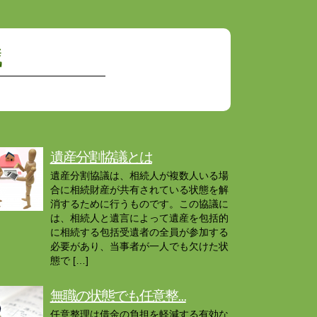
識
遺産分割協議とは
遺産分割協議は、相続人が複数人いる場
合に相続財産が共有されている状態を解
消するために行うものです。この協議に
は、相続人と遺言によって遺産を包括的
に相続する包括受遺者の全員が参加する
必要があり、当事者が一人でも欠けた状
態で […]
無職の状態でも任意整...
任意整理は借金の負担を軽減する有効な