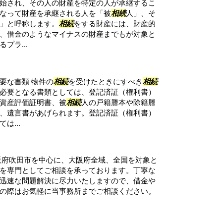
始され、その人の財産を特定の人が承継するこ
なって財産を承継される人を「被
相続
人」、そ
」と呼称します。
相続
をする財産には、財産的
、借金のようなマイナスの財産までもが対象と
るプラ...
要な書類 物件の
相続
を受けたときにすべき
相続
必要となる書類としては、登記済証（権利書）
資産評価証明書、被
相続
人の戸籍謄本や除籍謄
、遺言書があげられます。登記済証（権利書）
は...
阪府吹田市を中心に、大阪府全域、全国を対象と
を専門としてご相談を承っております。丁寧な
迅速な問題解決に尽力いたしますので、借金や
の際はお気軽に当事務所までご相談ください。