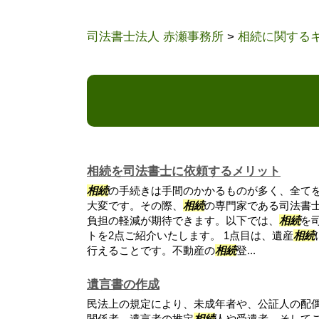
司法書士法人 赤瀬事務所
>
相続に関する
相続を司法書士に依頼するメリット
相続
の手続きは手間のかかるものが多く、全て
大変です。その際、
相続
の専門家である司法書
負担の軽減が期待できます。以下では、
相続
を
トを2点ご紹介いたします。 1点目は、遺産
相続
行えることです。不動産の
相続
登...
遺言書の作成
民法上の規定により、未成年者や、公証人の配
関係者、遺言者の推定
相続
人や受遺者、そして