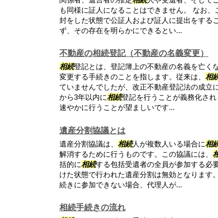
も同様に証人になることはできません。 なお、
封をした状態で公証人および証人に提出をする
ず、その存在を明らかにできるとい...
不動産の相続登記（不動産の名義変更）
相続
登記とは、登記簿上の不動産の名義を亡く
変更する手続きのことを指します。従来は、
相
ていませんでしたが、改正不動産登記法の成立
から3年以内に
相続
登記を行うことが義務化され
速やかに行うことが望ましいです...
遺産分割協議とは
遺産分割協議は、
相続
人が複数人いる場合に
相
解消するために行うものです。この協議には、
括的に
相続
する包括受遺者の全員が参加する必
けた状態で行われた遺産分割は無効となります。
続きに参加できない場合、代理人が...
相続手続きの流れ