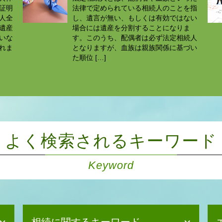
証明
法律で定められている相続人のことを指
人全
し、遺言が無い、もしくは有効ではない
遺産
場合には遺産を分割することになりま
いな
す。このうち、配偶者は必ず法定相続人
れま
となりますが、血族は親族関係に基づい
た順位 […]
よく検索されるキーワード
Keyword
相続に関するキーワード