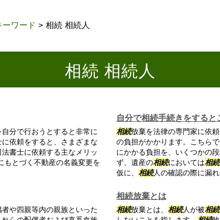
キーワード
>
相続 相続人
相続 相続人
自分で相続手続きをすると
を自分で行おうとすると非常に
相続
放棄を法律の専門家に依頼
士に依頼をすると、さまざまな
の負担がかかります。こちらで
司法書士に依頼する主なメリッ
にかかる負担を、いくつかの段
にもとづく不動産の名義変更を
ず、遺産の
相続
においては
相続
仮に、
相続
人の確認の際に漏れが
相続放棄とは
偶者や四親等内の親族といった
相続
放棄とは、
相続
人が被
相続
これらの配偶者および直系血族
しないことを指します。
相続
放