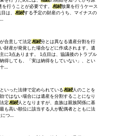
述を行うことが必要です。
相続
放棄を行うケース
点目は、
相続
する予定の財産のうち、マイナスの
.
が合意して法定
相続
分とは異なる遺産分割を行
い財産が発覚した場合などに作成されます。遺
主に3点あります。 1点目は、協議後のトラブル
納得しても、「実は納得をしていない」、とい
..
といった法律で定められている
相続
人のことを
効ではない場合には遺産を分割することになり
法定
相続
人となりますが、血族は親族関係に基
最も高い順位に該当する人が配偶者とともに法
つ...