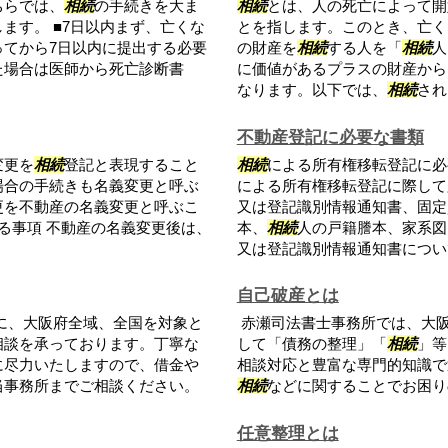
ちらでは、
相続
の手続きを大ま
相続
とは、人の死亡によって開
ます。 ■7日以内まず、亡くな
とを指します。このとき、亡く
てから7日以内に提出する必要
の財産を
相続
する人を「
相続
人
た場合は医師から死亡診断書
に価値があるプラスの財産から
なります。以下では、
相続
され
不動産登記に必要な書類
変更を
相続
登記と表現すること
相続
による所有権移転登記に必
場合の手続きも名義変更と呼ぶ
による所有権移転登記に際して
更を不動産の名義変更と呼ぶこ
又は登記識別情報通知書、固定
る事項 不動産の名義変更後は、
本、
相続
人の戸籍謄本、家系図
又は登記識別情報通知書について
自己破産とは
に、大阪府全域、全国を対象と
赤瀬司法書士事務所では、大
相談を承っております。丁寧な
して「債務の整理」「
相続
」等
に尽力いたしますので、借金や
相談対応と豊富な専門的知識で
当事務所までご相談ください。
相続
などに関することでお困り
任意整理とは