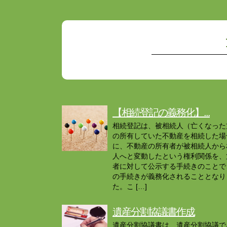
【相続登記の義務化】...
相続登記は、被相続人（亡くなった
の所有していた不動産を相続した場
に、不動産の所有者が被相続人から
人へと変動したという権利関係を、
者に対して公示する手続きのことで
の手続きが義務化されることとなり
た。こ […]
遺産分割協議書作成
遺産分割協議書は、遺産分割協議で