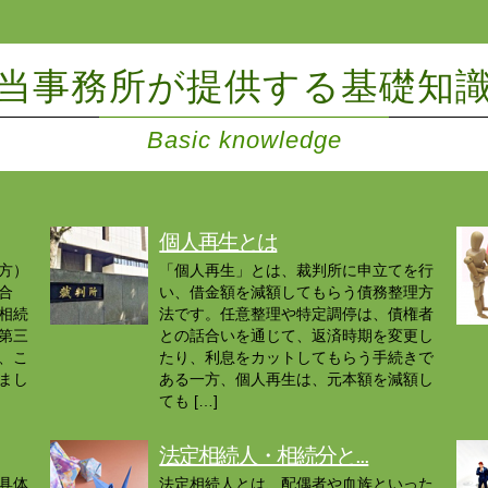
当事務所が提供する基礎知
Basic knowledge
個人再生とは
方）
「個人再生」とは、裁判所に申立てを行
合
い、借金額を減額してもらう債務整理方
相続
法です。任意整理や特定調停は、債権者
第三
との話合いを通じて、返済時期を変更し
、こ
たり、利息をカットしてもらう手続きで
まし
ある一方、個人再生は、元本額を減額し
ても […]
法定相続人・相続分と...
具体
法定相続人とは、配偶者や血族といった