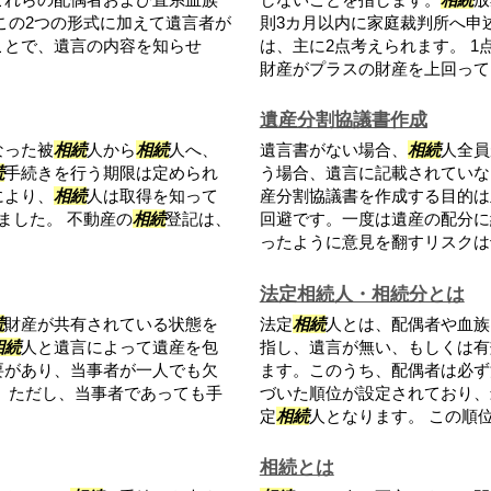
この2つの形式に加えて遺言者が
則3カ月以内に家庭裁判所へ申
ことで、遺言の内容を知らせ
は、主に2点考えられます。 1
財産がプラスの財産を上回って..
遺産分割協議書作成
なった被
相続
人から
相続
人へ、
遺言書がない場合、
相続
人全員
続
手続きを行う期限は定められ
う場合、遺言に記載されていな
により、
相続
人は取得を知って
産分割協議書を作成する目的は
ました。 不動産の
相続
登記は、
回避です。一度は遺産の配分に
ったように意見を翻すリスクは十.
法定相続人・相続分とは
続
財産が共有されている状態を
法定
相続
人とは、配偶者や血族
相続
人と遺言によって遺産を包
指し、遺言が無い、もしくは有
要があり、当事者が一人でも欠
ます。このうち、配偶者は必ず
 ただし、当事者であっても手
づいた順位が設定されており、
定
相続
人となります。 この順位に
相続とは