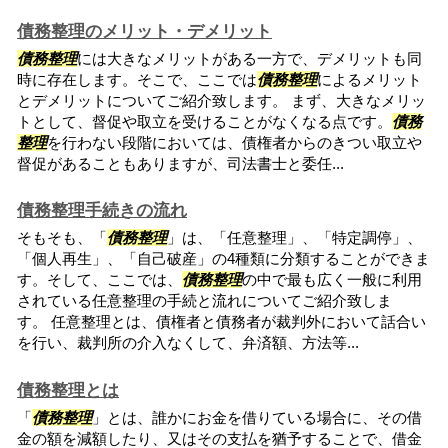
債務整理のメリット・デメリット
債務整理
には大きなメリットがある一方で、デメリットも同
時に存在します。そこで、ここでは
債務整理
によるメリット
とデメリットについてご紹介致します。 まず、大きなメリッ
トとして、督促や取立を受けることがなくなる点です。
債務
整理
を行わない段階においては、債権者からのきつい取立や
督促があることもありますが、司法書士と委任...
債務整理手続きの流れ
そもそも、「
債務整理
」は、「任意整理」、「特定調停」、
「個人再生」、「自己破産」の4種類に分類することができま
す。そして、ここでは、
債務整理
の中で最も広く一般に利用
されている任意整理の手続と流れについてご紹介致しま
す。 任意整理とは、債権者と債務者が裁判外において話合い
を行い、裁判所の介入なくして、弁済額、方法等...
債務整理とは
「
債務整理
」とは、誰かにお金を借りている場合に、その借
金の額を減額したり、又はその支払を猶予することで、借金