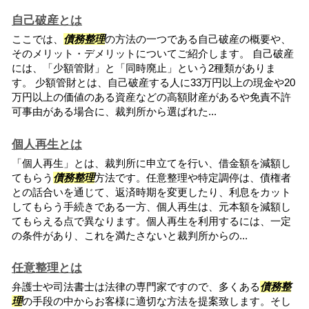
自己破産とは
ここでは、
債務整理
の方法の一つである自己破産の概要や、
そのメリット・デメリットについてご紹介します。 自己破産
には、「少額管財」と「同時廃止」という2種類がありま
す。 少額管財とは、自己破産する人に33万円以上の現金や20
万円以上の価値のある資産などの高額財産があるや免責不許
可事由がある場合に、裁判所から選ばれた...
個人再生とは
「個人再生」とは、裁判所に申立てを行い、借金額を減額し
てもらう
債務整理
方法です。任意整理や特定調停は、債権者
との話合いを通じて、返済時期を変更したり、利息をカット
してもらう手続きである一方、個人再生は、元本額を減額し
てもらえる点で異なります。個人再生を利用するには、一定
の条件があり、これを満たさないと裁判所からの...
任意整理とは
弁護士や司法書士は法律の専門家ですので、多くある
債務整
理
の手段の中からお客様に適切な方法を提案致します。そし