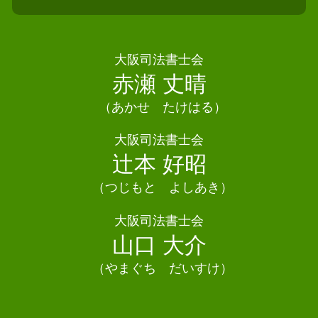
相続 司法書士 豊中市
自己破産 住宅ローン
相続 不動産登記
相続 司法書士 能勢町
任意整理とは
相続 遺留分
相続 司法書士 八尾市
債務整理 ブラックリストに載らない
相続 不動産
債務整理 司法書士 八尾市
大阪司法書士会
自己破産 クレジットカード
遺産分割協議書 必要書類
相続 司法書士 東大阪市
赤瀬 丈晴
債務整理 種類
法定相続人 配偶者なし
相続 司法書士 豊能町
個人再生 車
不動産 共有名義 相続
（あかせ たけはる）
債務整理 司法書士 富田林市
相続 寄与分
債務整理 司法書士 交野市
大阪司法書士会
遺言書 書き方
相続 司法書士 大阪市
辻本 好昭
遺産分割協議 土地
債務整理 司法書士 寝屋川市
相続 司法書士 大東市
（つじもと よしあき）
相続 司法書士 吹田市
大阪司法書士会
債務整理 司法書士 堺市
山口 大介
（やまぐち だいすけ）