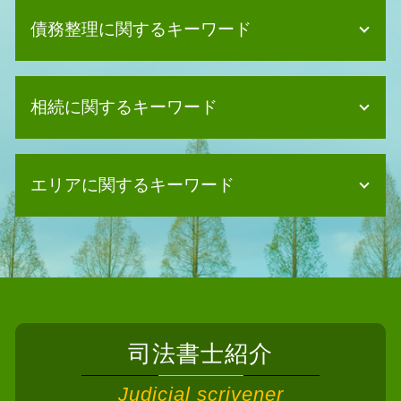
債務整理に関するキーワード
債務整理 妻
相続に関するキーワード
個人再生 奨学金
任意整理 クレジットカード
任意整理 無職
遺産分割協議 効力
任意整理 賃貸契約
エリアに関するキーワード
相続 司法書士
債務整理 任意整理 自己破産
法定相続人とは
債務整理 保証人
空き家 相続放棄
相続 司法書士熊取町
債務整理 デメリット 家族
相続放棄手続き 司法書士
相続 司法書士 忠岡町
債務整理 任意整理とは
相続 登記
相続 司法書士 柏原市
個人再生 メリット
遺産分割協議 不動産登記
債務整理 司法書士 豊能町
債務整理 個人再生
相続放棄 兄弟
相続 司法書士 阪南市
債務整理 賃貸
相続登記 義務化 過去の相続
司法書士紹介
債務整理 司法書士 茨木市
任意整理 住宅ローン
法定相続人 独身
相続 司法書士 泉大津市
債務整理 恥ずかしい
Judicial scrivener
相続放棄 相談