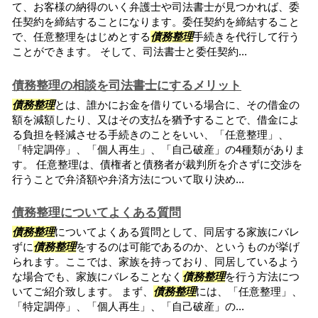
て、お客様の納得のいく弁護士や司法書士が見つかれば、委
任契約を締結することになります。委任契約を締結すること
で、任意整理をはじめとする
債務整理
手続きを代行して行う
ことができます。 そして、司法書士と委任契約...
債務整理の相談を司法書士にするメリット
債務整理
とは、誰かにお金を借りている場合に、その借金の
額を減額したり、又はその支払を猶予することで、借金によ
る負担を軽減させる手続きのことをいい、「任意整理」、
「特定調停」、「個人再生」、「自己破産」の4種類がありま
す。 任意整理は、債権者と債務者が裁判所を介さずに交渉を
行うことで弁済額や弁済方法について取り決め...
債務整理についてよくある質問
債務整理
についてよくある質問として、同居する家族にバレ
ずに
債務整理
をするのは可能であるのか、というものが挙げ
られます。ここでは、家族を持っており、同居しているよう
な場合でも、家族にバレることなく
債務整理
を行う方法につ
いてご紹介致します。 まず、
債務整理
には、「任意整理」、
「特定調停」、「個人再生」、「自己破産」の...