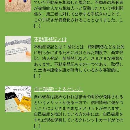
ていた不動産を相続した場合に、不動産の所有者
が被相続人から相続人へと変動したという権利関
係を、第三者に対して公示する手続きのことで、
この手続きが義務化されることとなりました。こ
[…]
不動産登記とは
不動産登記とは？ 登記とは、権利関係などを公的
に明らかにするために設けられた制度で、商業登
記、法人登記、船舶登記など、さまざまな種類が
あります。不動産登記もその一つであり、取得し
た土地や建物を誰が所有しているかを客観的に
[…]
自己破産によるクレジ...
自己破産は認められれば借金の返済が免除される
というメリットがある一方で、信用情報に傷がつ
くことによりさまざまなデメリットが生じます。
自己破産を検討している方の中には、自己破産を
すれば現在保有しているクレジットカードがその
[…]