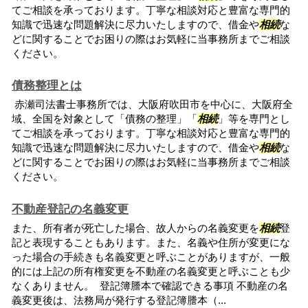
てご相談を承っております。丁寧な相談対応と豊富な専門的
知識で迅速な問題解決に尽力いたしますので、借金や
相続
な
どに関することでお困りの際はお気軽に当事務所までご相談
ください。
債務整理とは
赤瀬司法書士事務所では、大阪府吹田市を中心に、大阪府全
域、全国を対象として「債務の整理」「
相続
」等を専門とし
てご相談を承っております。丁寧な相談対応と豊富な専門的
知識で迅速な問題解決に尽力いたしますので、借金や
相続
な
どに関することでお困りの際はお気軽に当事務所までご相談
ください。
不動産登記の名義変更
また、所有者が死亡した場合、故人からの名義変更を
相続
登
記と表現することもあります。また、名義や住所が変更にな
った場合の手続きも名義変更と呼ぶことがありますが、一般
的には上記の所有権変更を不動産の名義変更と呼ぶことも少
なくありません。 登記簿謄本で確認できる事項 不動産の名
義変更後は、法務局が発行する登記簿謄本（...