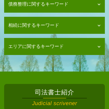
債務整理に関するキーワード
任意整理 デメリット
相続に関するキーワード
債務整理 保証人
債務整理 持ち家
自己破産 デメリット 賃貸
遺言書 検認
債務整理 手続き
エリアに関するキーワード
相続 書類
債務整理 デメリット クレジットカー
相続 権利
ド
相続 不動産
債務整理 司法書士 阪南市
任意整理とは
相続放棄 相談
相続 司法書士 大阪狭山市
自己破産 デメリット メリット
不動産 共有名義 相続
相続 司法書士 大東市
個人再生 クレジットカード
相続放棄 手続き
相続 司法書士 東大阪市
自己破産 デメリット 仕事
遺産分割協議 司法書士
債務整理 司法書士 枚方市
債務整理 破産 違い
遺産分割協議 公正証書
司法書士紹介
債務整理 司法書士 貝塚市
債務整理 デメリット 家族
相続放棄 書類
債務整理 司法書士 八尾市
個人再生 メリット
Judicial scrivener
法定相続人 配偶者なし
債務整理 司法書士 千早赤阪村
債務整理 家族