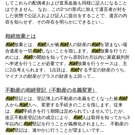
してこれらの配偶者および直系血族も同様に証人になること
はできません。 なお、この2つの形式に加えて遺言者が封を
した状態で公証人および証人に提出をすることで、遺言の内
容を知らせず、その存在を明らかにできるとい...
相続放棄とは
相続
放棄とは、
相続
人が被
相続
人の財産の
相続
を望まない場
合遺産を一切
相続
しないことを指します。
相続
放棄を行うた
めには、
相続
の開始を知ってから原則3カ月以内に家庭裁判所
へ申述を行うことが必要です。
相続
放棄を行うケースは、主
に2点考えられます。 1点目は、
相続
する予定の財産のうち、
マイナスの財産がプラスの財産を上回って...
不動産の相続登記（不動産の名義変更）
相続
登記とは、登記簿上の不動産の名義を亡くなった被
相続
人から
相続
人へ、変更する手続きのことを指します。従来
は、
相続
手続きを行う期限は定められていませんでしたが、
改正不動産登記法の成立により、
相続
人は取得を知ってから3
年以内に
相続
登記を行うことが義務化されました。 不動産の
相続
登記は、速やかに行うことが望ましいです...