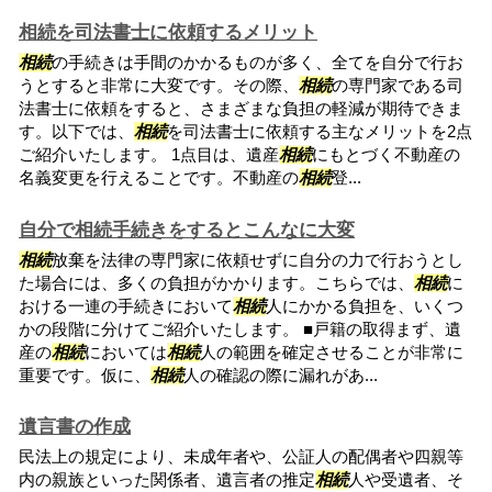
相続を司法書士に依頼するメリット
相続
の手続きは手間のかかるものが多く、全てを自分で行お
うとすると非常に大変です。その際、
相続
の専門家である司
法書士に依頼をすると、さまざまな負担の軽減が期待できま
す。以下では、
相続
を司法書士に依頼する主なメリットを2点
ご紹介いたします。 1点目は、遺産
相続
にもとづく不動産の
名義変更を行えることです。不動産の
相続
登...
自分で相続手続きをするとこんなに大変
相続
放棄を法律の専門家に依頼せずに自分の力で行おうとし
た場合には、多くの負担がかかります。こちらでは、
相続
に
おける一連の手続きにおいて
相続
人にかかる負担を、いくつ
かの段階に分けてご紹介いたします。 ■戸籍の取得まず、遺
産の
相続
においては
相続
人の範囲を確定させることが非常に
重要です。仮に、
相続
人の確認の際に漏れがあ...
遺言書の作成
民法上の規定により、未成年者や、公証人の配偶者や四親等
内の親族といった関係者、遺言者の推定
相続
人や受遺者、そ