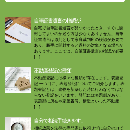
自筆証書遺言の検認が...
自宅で自筆証書遺言が見つかったとき、すぐに開
封してよいのか迷う方は少なくありません。自筆
証書遺言は原則として家庭裁判所の検認が必要で
あり、勝手に開封すると過料の対象となる場合が
あります。ここでは、自筆証書遺言の検認が必要
[…]
不動産登記の種類
不動産登記には様々な種類が存在します。表題登
記 一つ目に、表題登記についてご紹介します。表
題登記とは、建物を新築した時に行わなくてはな
らない登記をいいます。登記には表題部があり、
表題部に所在や家屋番号、構造といった不動産
[…]
自分で相続手続きをす...
相続放棄を法律の専門家に依頼せずに自分の力で