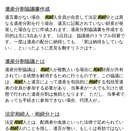
遺産分割協議書作成
遺言書がない場合、
相続
人全員が合意して法定
相続
分とは異
なる遺産分割を行う場合、遺言に記載されていない財産が発
覚した場合などに作成されます。遺産分割協議書を作成する
目的は主に3点あります。 1点目は、協議後のトラブル回避で
す。一度は遺産の配分に納得しても、「実は納得をしていな
い」、といったように意見を翻すリスクは十...
遺産分割協議とは
遺産分割協議は、
相続
人が複数人いる場合に
相続
財産が共有
されている状態を解消するために行うものです。この協議に
は、
相続
人と遺言によって遺産を包括的に
相続
する包括受遺
者の全員が参加する必要があり、当事者が一人でも欠けた状
態で行われた遺産分割は無効となります。 ただし、当事者で
あっても手続きに参加できない場合、代理人が...
法定相続人・相続分とは
法定
相続
人とは、配偶者や血族といった法律で定められてい
る
相続
人のことを指し、遺言が無い、もしくは有効ではない