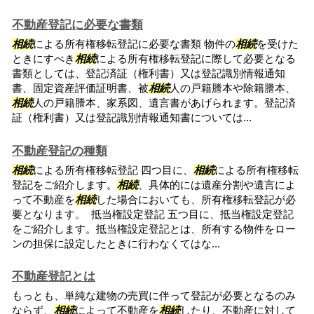
不動産登記に必要な書類
相続
による所有権移転登記に必要な書類 物件の
相続
を受けた
ときにすべき
相続
による所有権移転登記に際して必要となる
書類としては、登記済証（権利書）又は登記識別情報通知
書、固定資産評価証明書、被
相続
人の戸籍謄本や除籍謄本、
相続
人の戸籍謄本、家系図、遺言書があげられます。登記済
証（権利書）又は登記識別情報通知書については...
不動産登記の種類
相続
による所有権移転登記 四つ目に、
相続
による所有権移転
登記をご紹介します。
相続
、具体的には遺産分割や遺言によ
って不動産を
相続
した場合においても、所有権移転登記が必
要となります。 抵当権設定登記 五つ目に、抵当権設定登記
をご紹介します。抵当権設定登記とは、所有する物件をロー
ンの担保に設定したときに行わなくてはな...
不動産登記とは
もっとも、単純な建物の売買に伴って登記が必要となるのみ
ならず、
相続
によって不動産を
相続
したり、不動産に対して