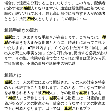
場合には遺産を分割することになります。このうち、配偶者
は必ず法定
相続
人となりますが、血族は親族関係に基づいた
順位が設定されており、最も高い順位に該当する人が配偶者
とともに法定
相続
人となります。 この順位につ...
相続手続きの流れ
相続
には、さまざまな手続きが存在します。こちらでは、
相
続
の手続きを大まかな期限とともに、時系列に沿ってご説明
いたします。 ■7日以内まず、亡くなられた方の死亡届を、届
出人が死亡の事実を知ってから7日以内に提出する必要があり
ます。その際、病院や自宅で亡くなられた場合は医師から死
亡診断書を、不慮の事故や診療中の病気以...
相続とは
相続
とは、人の死亡によって開始され、その人の財産を特定
の人が承継することを指します。このとき、亡くなって財産
を承継される人を「被
相続
人」、その財産を
相続
する人を
「
相続
人」と呼称します。
相続
をする財産には、財産的に価
値があるプラスの財産から、借金のようなマイナスの財産ま
でもが対象となります。以下では、
相続
されるプラ...