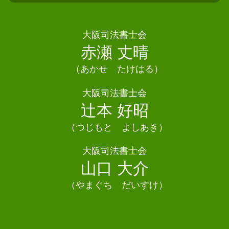
法定相続人とは
相続 司法書士 大阪市
任意整理
遺産分割協議 効力
債務整理 司法書士 松原市
債務整理 強い事務所
遺産分割協議 登記 必要書類
相続 司法書士 泉大津市
大阪司法書士会
債務整理 デメリット 住宅ローン
相続 変更登記
相続 司法書士 吹田市
赤瀬 丈晴
個人再生 流れ
相続 司法書士
相続 司法書士 柏原市
任意整理 司法書士
遺産分割協議 期限
（あかせ たけはる）
債務整理 司法書士 四條畷市
任意整理 ブラックリスト
相続 不動産登記
債務整理 司法書士 大東市
大阪司法書士会
相続 相関図
相続 司法書士 豊能町
辻本 好昭
相続 期限
債務整理 司法書士 高槻市
債務整理 司法書士 富田林市
（つじもと よしあき）
債務整理 司法書士 寝屋川市
大阪司法書士会
相続 司法書士 摂津市
山口 大介
（やまぐち だいすけ）