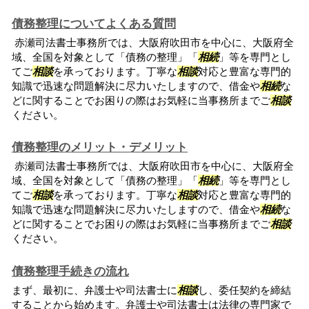
債務整理についてよくある質問
赤瀬司法書士事務所では、大阪府吹田市を中心に、大阪府全
域、全国を対象として「債務の整理」「
相続
」等を専門とし
てご
相談
を承っております。丁寧な
相談
対応と豊富な専門的
知識で迅速な問題解決に尽力いたしますので、借金や
相続
な
どに関することでお困りの際はお気軽に当事務所までご
相談
ください。
債務整理のメリット・デメリット
赤瀬司法書士事務所では、大阪府吹田市を中心に、大阪府全
域、全国を対象として「債務の整理」「
相続
」等を専門とし
てご
相談
を承っております。丁寧な
相談
対応と豊富な専門的
知識で迅速な問題解決に尽力いたしますので、借金や
相続
な
どに関することでお困りの際はお気軽に当事務所までご
相談
ください。
債務整理手続きの流れ
まず、最初に、弁護士や司法書士に
相談
し、委任契約を締結
することから始めます。弁護士や司法書士は法律の専門家で