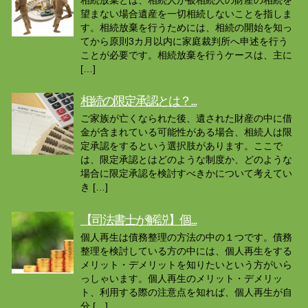
望まない場合遺産を一切相続しないことを指しま
す。相続放棄を行うためには、相続の開始を知っ
てから原則3カ月以内に家庭裁判所へ申述を行う
ことが必要です。相続放棄を行うケースは、主に
[…]
相続の限定承認とは？...
ご家族が亡くなられた後、遺された財産の中に借
金が含まれている可能性がある場合、相続人は限
定承認をするという選択肢があります。ここで
は、限定承認とはどのような制度か、どのような
場合に限定承認を検討すべきかについて考えてい
き […]
【司法書士が解説】個...
個人再生は債務整理の方法の中の１つです。債務
整理を検討している方の中には、個人再生をする
メリット・デメリットを知りたいという方がいら
っしゃいます。個人再生のメリット・デメリッ
ト、利用する際の注意点を知れば、個人再生が自
分 […]