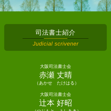
相続 司法書士 高石市
個人再生 クレジットカード
相続人 申告 登記
債務整理 司法書士 堺市
債務整理 ブラックリスト いつ消える
遺産分割協議 不動産登記
債務整理 司法書士 島本町
債務整理 司法書士
遺言書 書き方
債務整理 司法書士 摂津市
債務整理 相談
遺言書 相談
債務整理 司法書士 東大阪市
債務整理 家族
相続 不動産登記
司法書士紹介
債務整理 司法書士 守口市
個人再生 メリット
相続放棄手続き 司法書士
債務整理 司法書士 大阪狭山市
任意整理 司法書士
Judicial scrivener
相続 手続き 代行
債務整理 司法書士 豊能町
債務整理 デメリット 家族
空き家 相続放棄
相続 司法書士 千早赤阪村
自己破産 デメリット 車
遺産分割協議書 公正証書
相続 司法書士 能勢町
債務整理 クレジットカード 残す
相続登記 義務化 過去の相続
相続 司法書士 忠岡町
大阪司法書士会
自己破産 2回目
法定相続人 放棄
相続 司法書士 和泉市
赤瀬 丈晴
個人再生 流れ
遺産分割協議 公正証書
債務整理 司法書士田尻町
債務整理とは
遺言書 公正証書
（あかせ たけはる）
相続 司法書士 泉大津市
債務整理 任意整理とは
遺産分割協議 いつまで
相続 司法書士 池田市
大阪司法書士会
相続放棄 兄弟
相続 司法書士 豊中市
辻本 好昭
遺言書 相続
債務整理 司法書士 和泉市
相続 司法書士 大阪狭山市