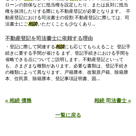
ローンの担保などに抵当権を設定したり、または反対に抵当
権を抹消したりする際にも不動産登記が必要となります。 不
動産登記における司法書士の役割 不動産登記に際しては、司
法書士にご
相談
いただくことも少なくあり...
不動産登記を司法書士に依頼する理由
・登記に際して関連する
相談
にも応じてもらえること 登記手
続きに要する手間が省ける まず、登記手続きにおける手間を
省略できる点についてご説明します。不動産登記といって
も、さまざまな種類があります。必要な書類は、登記手続き
の種類によって異なります。戸籍謄本、改製原戸籍、除籍謄
本、住民票、除籍謄本、登記事項証明書、固...
« 相続 債務
相続 司法書士 »
一覧に戻る