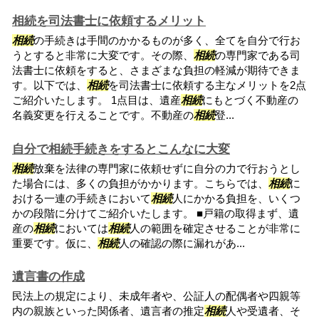
相続を司法書士に依頼するメリット
相続
の手続きは手間のかかるものが多く、全てを自分で行お
うとすると非常に大変です。その際、
相続
の専門家である司
法書士に依頼をすると、さまざまな負担の軽減が期待できま
す。以下では、
相続
を司法書士に依頼する主なメリットを2点
ご紹介いたします。 1点目は、遺産
相続
にもとづく不動産の
名義変更を行えることです。不動産の
相続
登...
自分で相続手続きをするとこんなに大変
相続
放棄を法律の専門家に依頼せずに自分の力で行おうとし
た場合には、多くの負担がかかります。こちらでは、
相続
に
おける一連の手続きにおいて
相続
人にかかる負担を、いくつ
かの段階に分けてご紹介いたします。 ■戸籍の取得まず、遺
産の
相続
においては
相続
人の範囲を確定させることが非常に
重要です。仮に、
相続
人の確認の際に漏れがあ...
遺言書の作成
民法上の規定により、未成年者や、公証人の配偶者や四親等
内の親族といった関係者、遺言者の推定
相続
人や受遺者、そ