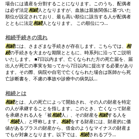
場合には遺産を分割することになります。このうち、配偶者
は必ず法定
相続
人となりますが、血族は親族関係に基づいた
順位が設定されており、最も高い順位に該当する人が配偶者
とともに法定
相続
人となります。 この順位につ...
相続手続きの流れ
相続
には、さまざまな手続きが存在します。こちらでは、
相
続
の手続きを大まかな期限とともに、時系列に沿ってご説明
いたします。 ■7日以内まず、亡くなられた方の死亡届を、届
出人が死亡の事実を知ってから7日以内に提出する必要があり
ます。その際、病院や自宅で亡くなられた場合は医師から死
亡診断書を、不慮の事故や診療中の病気以...
相続とは
相続
とは、人の死亡によって開始され、その人の財産を特定
の人が承継することを指します。このとき、亡くなって財産
を承継される人を「被
相続
人」、その財産を
相続
する人を
「
相続
人」と呼称します。
相続
をする財産には、財産的に価
値があるプラスの財産から、借金のようなマイナスの財産ま
でもが対象となります。以下では、
相続
されるプラ...