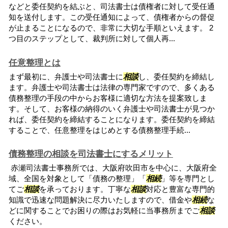
などと委任契約を結ぶと、司法書士は債権者に対して受任通
知を送付します。この受任通知によって、債権者からの督促
が止まることになるので、非常に大切な手順といえます。 2
つ目のステップとして、裁判所に対して個人再...
任意整理とは
まず最初に、弁護士や司法書士に
相談
し、委任契約を締結し
ます。弁護士や司法書士は法律の専門家ですので、多くある
債務整理の手段の中からお客様に適切な方法を提案致しま
す。そして、お客様の納得のいく弁護士や司法書士が見つか
れば、委任契約を締結することになります。委任契約を締結
することで、任意整理をはじめとする債務整理手続...
債務整理の相談を司法書士にするメリット
赤瀬司法書士事務所では、大阪府吹田市を中心に、大阪府全
域、全国を対象として「債務の整理」「
相続
」等を専門とし
てご
相談
を承っております。丁寧な
相談
対応と豊富な専門的
知識で迅速な問題解決に尽力いたしますので、借金や
相続
な
どに関することでお困りの際はお気軽に当事務所までご
相談
ください。