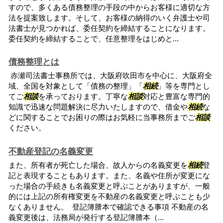
すので、多くある債務整理の手段の中からお客様に適切な方
法を提案致します。そして、お客様の納得のいく弁護士や司
法書士が見つかれば、委任契約を締結することになります。
委任契約を締結することで、任意整理をはじめと...
債務整理とは
赤瀬司法書士事務所では、大阪府吹田市を中心に、大阪府全
域、全国を対象として「債務の整理」「
相続
」等を専門とし
てご
相談
を承っております。丁寧な
相談
対応と豊富な専門的
知識で迅速な問題解決に尽力いたしますので、借金や
相続
な
どに関することでお困りの際はお気軽に当事務所までご
相談
ください。
不動産登記の名義変更
また、所有者が死亡した場合、故人からの名義変更を
相続
登
記と表現することもあります。また、名義や住所が変更にな
った場合の手続きも名義変更と呼ぶことがありますが、一般
的には上記の所有権変更を不動産の名義変更と呼ぶことも少
なくありません。 登記簿謄本で確認できる事項 不動産の名
義変更後は、法務局が発行する登記簿謄本（...