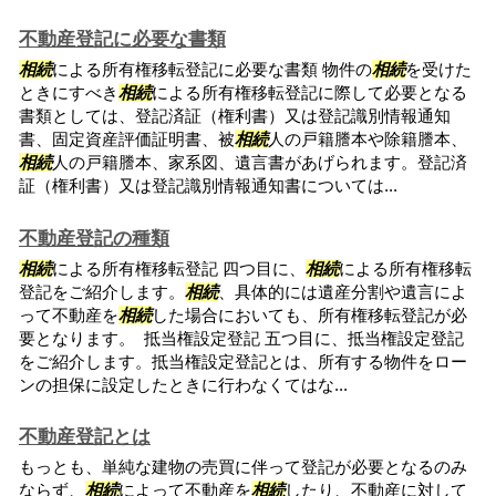
不動産登記に必要な書類
相続
による所有権移転登記に必要な書類 物件の
相続
を受けた
ときにすべき
相続
による所有権移転登記に際して必要となる
書類としては、登記済証（権利書）又は登記識別情報通知
書、固定資産評価証明書、被
相続
人の戸籍謄本や除籍謄本、
相続
人の戸籍謄本、家系図、遺言書があげられます。登記済
証（権利書）又は登記識別情報通知書については...
不動産登記の種類
相続
による所有権移転登記 四つ目に、
相続
による所有権移転
登記をご紹介します。
相続
、具体的には遺産分割や遺言によ
って不動産を
相続
した場合においても、所有権移転登記が必
要となります。 抵当権設定登記 五つ目に、抵当権設定登記
をご紹介します。抵当権設定登記とは、所有する物件をロー
ンの担保に設定したときに行わなくてはな...
不動産登記とは
もっとも、単純な建物の売買に伴って登記が必要となるのみ
ならず、
相続
によって不動産を
相続
したり、不動産に対して