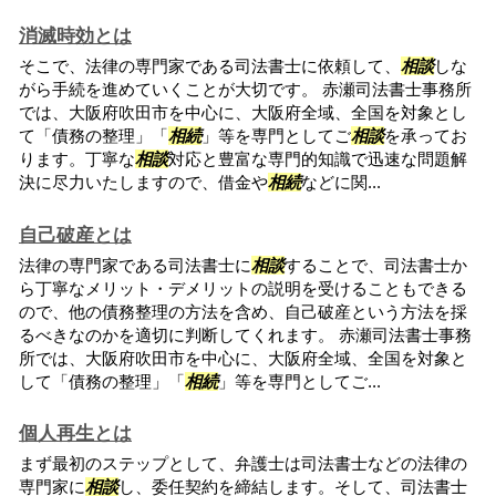
消滅時効とは
そこで、法律の専門家である司法書士に依頼して、
相談
しな
がら手続を進めていくことが大切です。 赤瀬司法書士事務所
では、大阪府吹田市を中心に、大阪府全域、全国を対象とし
て「債務の整理」「
相続
」等を専門としてご
相談
を承ってお
ります。丁寧な
相談
対応と豊富な専門的知識で迅速な問題解
決に尽力いたしますので、借金や
相続
などに関...
自己破産とは
法律の専門家である司法書士に
相談
することで、司法書士か
ら丁寧なメリット・デメリットの説明を受けることもできる
ので、他の債務整理の方法を含め、自己破産という方法を採
るべきなのかを適切に判断してくれます。 赤瀬司法書士事務
所では、大阪府吹田市を中心に、大阪府全域、全国を対象と
して「債務の整理」「
相続
」等を専門としてご...
個人再生とは
まず最初のステップとして、弁護士は司法書士などの法律の
専門家に
相談
し、委任契約を締結します。そして、司法書士