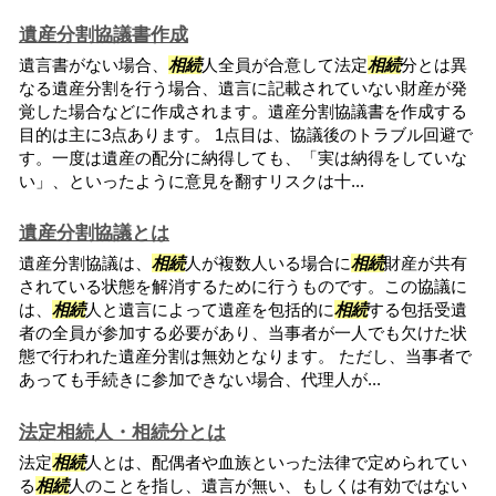
遺産分割協議書作成
遺言書がない場合、
相続
人全員が合意して法定
相続
分とは異
なる遺産分割を行う場合、遺言に記載されていない財産が発
覚した場合などに作成されます。遺産分割協議書を作成する
目的は主に3点あります。 1点目は、協議後のトラブル回避で
す。一度は遺産の配分に納得しても、「実は納得をしていな
い」、といったように意見を翻すリスクは十...
遺産分割協議とは
遺産分割協議は、
相続
人が複数人いる場合に
相続
財産が共有
されている状態を解消するために行うものです。この協議に
は、
相続
人と遺言によって遺産を包括的に
相続
する包括受遺
者の全員が参加する必要があり、当事者が一人でも欠けた状
態で行われた遺産分割は無効となります。 ただし、当事者で
あっても手続きに参加できない場合、代理人が...
法定相続人・相続分とは
法定
相続
人とは、配偶者や血族といった法律で定められてい
る
相続
人のことを指し、遺言が無い、もしくは有効ではない