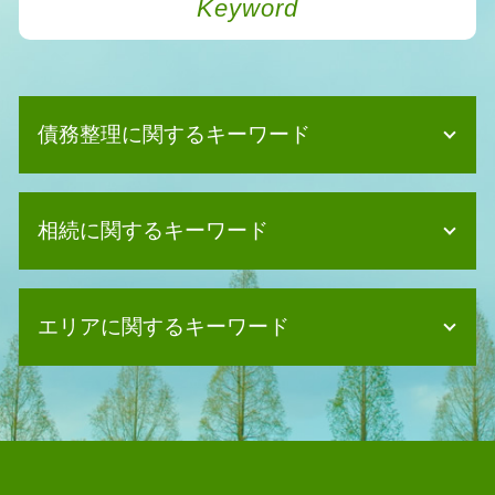
Keyword
債務整理に関するキーワード
消滅時効 期間
相続に関するキーワード
自己破産 2回目
債務整理 任意整理
消滅時効 中断
法定相続人 独身
自己破産 デメリット 仕事
エリアに関するキーワード
相続 期限
自己破産 車
相続 手続き 代行
債務整理 強い事務所
相続 登記 自分で
債務整理 司法書士田尻町
任意整理 費用 払えない
相続 寄与分
相続 司法書士泉佐野市
消滅時効 援用
相続 債務
債務整理 司法書士 大阪狭山市
個人再生 流れ
相続 住んでいる家
相続 司法書士 富田林市
債務整理 個人再生