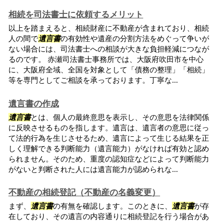
相続を司法書士に依頼するメリット
以上を踏まえると、相続財産に不動産が含まれており、相続
人の間で
遺言書
の有効性や遺産の分割方法をめぐって争いが
ない場合には、司法書士への相談が大きな負担軽減につなが
るのです。 赤瀬司法書士事務所では、大阪府吹田市を中心
に、大阪府全域、全国を対象として「債務の整理」「相続」
等を専門としてご相談を承っております。丁寧な...
遺言書の作成
遺言書
とは、個人の最終意思を表示し、その意思を法律関係
に反映させるものを指します。遺言は、遺言者の意思に従っ
て法的行為を生じさせるため、遺言によって生じる結果を正
しく理解できる判断能力（遺言能力）がなければ有効と認め
られません。そのため、重度の認知症などによって判断能力
がないと判断された人には遺言能力が認められな...
不動産の相続登記（不動産の名義変更）
まず、
遺言書
の有無を確認します。このときに、
遺言書
が存
在しており、その遺言の内容通りに相続登記を行う場合があ