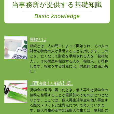
当事務所が提供する基礎知識
Basic knowledge
相続とは
相続とは、人の死亡によって開始され、その人の
財産を特定の人が承継することを指します。この
とき、亡くなって財産を承継される人を「被相続
人」、その財産を相続する人を「相続人」と呼称
します。相続をする財産には、財産的に価値があ
[…]
【司法書士が解説】奨...
奨学金の返済に困ったとき、個人再生は奨学金の
債務を整理することが選択肢のうちのひとつとな
ります。ここでは、個人再生奨学金を個人再生す
る際のメリットと注意点について考えていきま
す。個人再生の基本知識個人再生とは、裁判所の