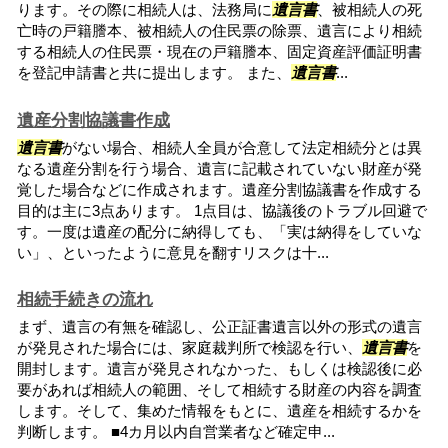
ります。その際に相続人は、法務局に
遺言書
、被相続人の死
亡時の戸籍謄本、被相続人の住民票の除票、遺言により相続
する相続人の住民票・現在の戸籍謄本、固定資産評価証明書
を登記申請書と共に提出します。 また、
遺言書
...
遺産分割協議書作成
遺言書
がない場合、相続人全員が合意して法定相続分とは異
なる遺産分割を行う場合、遺言に記載されていない財産が発
覚した場合などに作成されます。遺産分割協議書を作成する
目的は主に3点あります。 1点目は、協議後のトラブル回避で
す。一度は遺産の配分に納得しても、「実は納得をしていな
い」、といったように意見を翻すリスクは十...
相続手続きの流れ
まず、遺言の有無を確認し、公正証書遺言以外の形式の遺言
が発見された場合には、家庭裁判所で検認を行い、
遺言書
を
開封します。遺言が発見されなかった、もしくは検認後に必
要があれば相続人の範囲、そして相続する財産の内容を調査
します。そして、集めた情報をもとに、遺産を相続するかを
判断します。 ■4カ月以内自営業者など確定申...