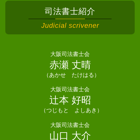
相続 不動産
相続 司法書士 岬町
個人再生 最低弁済額
遺産分割協議書 公正証書
司法書士紹介
債務整理 司法書士 四條畷市
任意整理 和解後 借り入れ
法定相続人 遺留分
相続 司法書士 交野市
自己破産 デメリット 賃貸
Judicial scrivener
法定相続人とは
相続 司法書士 池田市
債務整理 相談
遺言書 検認
債務整理 司法書士 八尾市
債務整理 メリット
相続 協議書
債務整理 司法書士 泉南市
個人再生 奨学金
相続登記 義務化 過去の相続
債務整理 司法書士 高槻市
大阪司法書士会
債務整理 手続き
遺産分割協議 進まない
相続 司法書士 河南町
赤瀬 丈晴
債務整理 クレジットカード 残す
遺産分割協議 いつまで
相続 司法書士 箕面市
任意整理とは
相続放棄手続き 司法書士
（あかせ たけはる）
相続 司法書士 東大阪市
法定相続人 孫
債務整理 司法書士 忠岡町
大阪司法書士会
相続 手続き 期限
相続 司法書士 高石市
辻本 好昭
相続 権利
債務整理 司法書士 羽曳野市
相続 司法書士 大阪市
（つじもと よしあき）
債務整理 司法書士 茨木市
大阪司法書士会
債務整理 司法書士 阪南市
山口 大介