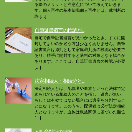
る際のメリットと注意点について考えていきま
す。個人再生の基本知識個人再生とは、裁判所の
許 […]
自筆証書遺言の検認が...
自宅で自筆証書遺言が見つかったとき、すぐに開
封してよいのか迷う方は少なくありません。自筆
証書遺言は原則として家庭裁判所の検認が必要で
あり、勝手に開封すると過料の対象となる場合が
あります。ここでは、自筆証書遺言の検認が必要
[…]
法定相続人・相続分と...
法定相続人とは、配偶者や血族といった法律で定
められている相続人のことを指し、遺言が無い、
もしくは有効ではない場合には遺産を分割するこ
とになります。このうち、配偶者は必ず法定相続
人となりますが、血族は親族関係に基づいた順位
[…]
不動産登記の種類