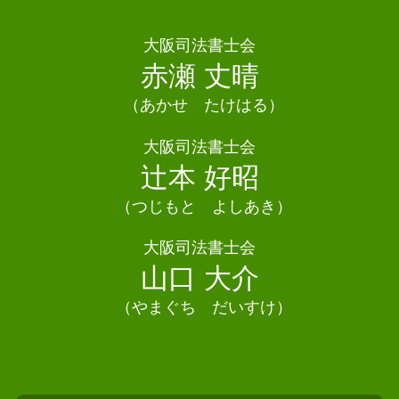
債務整理 よくある質問
法定相続人 割合
相続 司法書士 富田林市
債務整理 流れ
遺言書 相続
債務整理 司法書士 豊中市
大阪司法書士会
任意整理 和解後 借り入れ
遺産分割協議 進まない
債務整理 司法書士 摂津市
赤瀬 丈晴
自己破産 デメリット 車
相続放棄とは
債務整理 司法書士 四條畷市
消滅時効 中断
遺産分割協議書 公正証書
（あかせ たけはる）
相続 司法書士 豊能町
相続 不動産 名義変更
債務整理 司法書士田尻町
大阪司法書士会
遺産分割協議 公正証書
債務整理 司法書士 柏原市
辻本 好昭
相続 期限
債務整理 司法書士 河南町
相続 司法書士 摂津市
（つじもと よしあき）
債務整理 司法書士 茨木市
大阪司法書士会
債務整理 司法書士 豊能町
山口 大介
（やまぐち だいすけ）