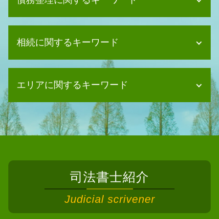
債務整理 個人事業主
相続に関するキーワード
個人再生 奨学金
自己破産 できない
債務整理 方法
相続 相続人
債務整理 ブラックリスト 何年
エリアに関するキーワード
限定承認 相続
債務整理 デメリット 住宅ローン
遺産分割協議書 作成
個人再生 クレジットカード
数次相続 遺産分割協議 登記
相続 司法書士 能勢町
債務整理 相談
遺言書 司法書士
相続 司法書士 藤井寺市
任意整理 司法書士
相続放棄 兄弟
債務整理 司法書士 東大阪市
個人再生 住宅ローン
相続 相談先
債務整理 司法書士 高槻市
任意整理 住宅ローン
相続放棄 相談
相続 司法書士 柏原市
任意整理 相談
不動産 共有名義 相続
司法書士紹介
相続 司法書士 八尾市
任意整理 費用 払えない
相続 債務
債務整理 司法書士 門真市
債務整理 クレジットカード 残す
Judicial scrivener
相続 登記 自分で
相続 司法書士 豊中市
債務整理 破産 違い
相続 相関図
債務整理 司法書士 枚方市