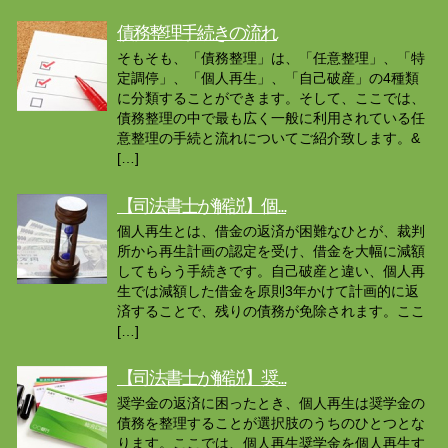
債務整理手続きの流れ
そもそも、「債務整理」は、「任意整理」、「特
定調停」、「個人再生」、「自己破産」の4種類
に分類することができます。そして、ここでは、
債務整理の中で最も広く一般に利用されている任
意整理の手続と流れについてご紹介致します。&
[…]
【司法書士が解説】個...
個人再生とは、借金の返済が困難なひとが、裁判
所から再生計画の認定を受け、借金を大幅に減額
してもらう手続きです。自己破産と違い、個人再
生では減額した借金を原則3年かけて計画的に返
済することで、残りの債務が免除されます。ここ
[…]
【司法書士が解説】奨...
奨学金の返済に困ったとき、個人再生は奨学金の
債務を整理することが選択肢のうちのひとつとな
ります。ここでは、個人再生奨学金を個人再生す