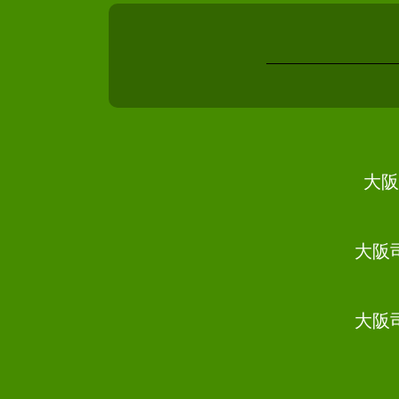
任意整理 無職
債務整理 保証人
個人再生 デメリット
任意整理 クレジットカード
債務整理 手続き 必要書類
債務整理 持ち家
個人再生 車
債務整理 デメリット 家族
大阪
任意整理 司法書士
自己破産 デメリット 家族
債務整理 ブラックリスト いつ
大阪
消える
自己破産 住宅ローン
債務整理 ブラックリストに載
大阪
らない
債務整理 任意整理
個人再生 必要書類