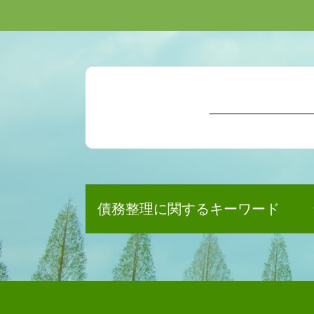
債務整理に関するキーワード
個人再生 バレる
任意整理 相談
自己破産 車
債務整理 手続き