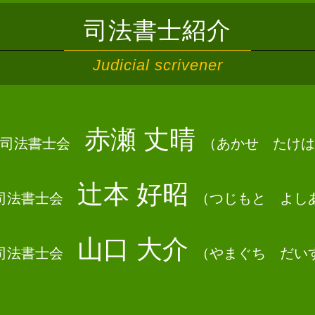
相続 遺留分
司法書士紹介
遺産分割協議 進まない
相続 少ない場合
Judicial scrivener
相続 変更登記
空き家 相続放棄
相続 関係図
遺産分割協議 土地
赤瀬 丈晴
数次相続 遺産分割協議 登記
司法書士会
（あかせ たけは
法定相続人 放棄
遺産分割協議 いつまで
辻本 好昭
相続 登記
司法書士会
（つじもと よし
遺産分割協議 不動産登記
遺産分割協議 相続放棄
山口 大介
遺産分割協議 期限
司法書士会
（やまぐち だい
相続 手続き 代行
相続放棄とは