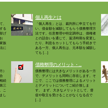
個人再生とは
て、
「個人再生」とは、裁判所に申立てを行
する
い、借金額を減額してもらう債務整理方
挙げ
法です。任意整理や特定調停は、債権者
お
との話合いを通じて、返済時期を変更し
家族
たり、利息をカットしてもらう手続きで
法に
ある一方、個人再生は、元本額を減額し
ても […]
債務整理のメリット・...
方）
債務整理には大きなメリットがある一方
合
で、デメリットも同時に存在します。そ
相続
こで、ここでは債務整理によるメリット
第三
とデメリットについてご紹介致しま
、こ
す。 まず、大きなメリットとして、督
まし
促や取立を受けることがなくなる点で
[…]