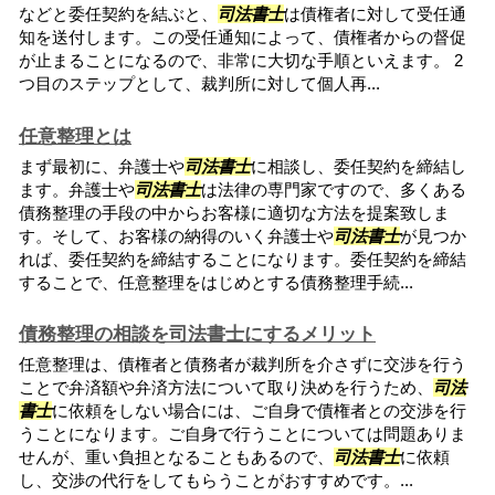
などと委任契約を結ぶと、
司法書士
は債権者に対して受任通
知を送付します。この受任通知によって、債権者からの督促
が止まることになるので、非常に大切な手順といえます。 2
つ目のステップとして、裁判所に対して個人再...
任意整理とは
まず最初に、弁護士や
司法書士
に相談し、委任契約を締結し
ます。弁護士や
司法書士
は法律の専門家ですので、多くある
債務整理の手段の中からお客様に適切な方法を提案致しま
す。そして、お客様の納得のいく弁護士や
司法書士
が見つか
れば、委任契約を締結することになります。委任契約を締結
することで、任意整理をはじめとする債務整理手続...
債務整理の相談を司法書士にするメリット
任意整理は、債権者と債務者が裁判所を介さずに交渉を行う
ことで弁済額や弁済方法について取り決めを行うため、
司法
書士
に依頼をしない場合には、ご自身で債権者との交渉を行
うことになります。ご自身で行うことについては問題ありま
せんが、重い負担となることもあるので、
司法書士
に依頼
し、交渉の代行をしてもらうことがおすすめです。...