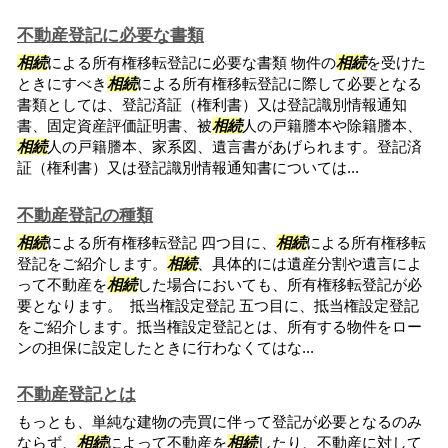
不動産登記に必要な書類
相続
による所有権移転登記に必要な書類 物件の
相続
を受けた
ときにすべき
相続
による所有権移転登記に際して必要となる
書類としては、登記済証（権利書）又は登記識別情報通知
書、固定資産評価証明書、被
相続
人の戸籍謄本や除籍謄本、
相続
人の戸籍謄本、家系図、遺言書があげられます。登記済
証（権利書）又は登記識別情報通知書については...
不動産登記の種類
相続
による所有権移転登記 四つ目に、
相続
による所有権移転
登記をご紹介します。
相続
、具体的には遺産分割や遺言によ
って不動産を
相続
した場合においても、所有権移転登記が必
要となります。 抵当権設定登記 五つ目に、抵当権設定登記
をご紹介します。抵当権設定登記とは、所有する物件をロー
ンの担保に設定したときに行わなくてはな...
不動産登記とは
もっとも、単純な建物の売買に伴って登記が必要となるのみ
ならず、
相続
によって不動産を
相続
したり、不動産に対して