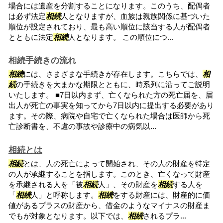
場合には遺産を分割することになります。このうち、配偶者
は必ず法定
相続
人となりますが、血族は親族関係に基づいた
順位が設定されており、最も高い順位に該当する人が配偶者
とともに法定
相続
人となります。 この順位につ...
相続手続きの流れ
相続
には、さまざまな手続きが存在します。こちらでは、
相
続
の手続きを大まかな期限とともに、時系列に沿ってご説明
いたします。 ■7日以内まず、亡くなられた方の死亡届を、届
出人が死亡の事実を知ってから7日以内に提出する必要があり
ます。その際、病院や自宅で亡くなられた場合は医師から死
亡診断書を、不慮の事故や診療中の病気以...
相続とは
相続
とは、人の死亡によって開始され、その人の財産を特定
の人が承継することを指します。このとき、亡くなって財産
を承継される人を「被
相続
人」、その財産を
相続
する人を
「
相続
人」と呼称します。
相続
をする財産には、財産的に価
値があるプラスの財産から、借金のようなマイナスの財産ま
でもが対象となります。以下では、
相続
されるプラ...