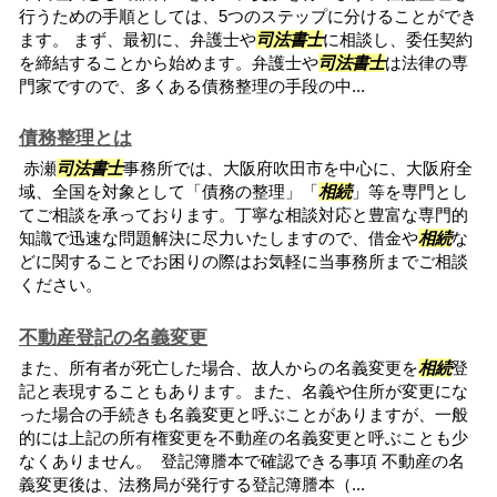
行うための手順としては、5つのステップに分けることができ
ます。 まず、最初に、弁護士や
司法書士
に相談し、委任契約
を締結することから始めます。弁護士や
司法書士
は法律の専
門家ですので、多くある債務整理の手段の中...
債務整理とは
赤瀬
司法書士
事務所では、大阪府吹田市を中心に、大阪府全
域、全国を対象として「債務の整理」「
相続
」等を専門とし
てご相談を承っております。丁寧な相談対応と豊富な専門的
知識で迅速な問題解決に尽力いたしますので、借金や
相続
な
どに関することでお困りの際はお気軽に当事務所までご相談
ください。
不動産登記の名義変更
また、所有者が死亡した場合、故人からの名義変更を
相続
登
記と表現することもあります。また、名義や住所が変更にな
った場合の手続きも名義変更と呼ぶことがありますが、一般
的には上記の所有権変更を不動産の名義変更と呼ぶことも少
なくありません。 登記簿謄本で確認できる事項 不動産の名
義変更後は、法務局が発行する登記簿謄本（...