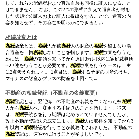
してこれらの配偶者および直系血族も同様に証人になること
はできません。 なお、この2つの形式に加えて遺言者が封を
した状態で公証人および証人に提出をすることで、遺言の内
容を知らせず、その存在を明らかにできるとい...
相続放棄とは
相続
放棄とは、
相続
人が被
相続
人の財産の
相続
を望まない場
合遺産を一切
相続
しないことを指します。
相続
放棄を行うた
めには、
相続
の開始を知ってから原則3カ月以内に家庭裁判所
へ申述を行うことが必要です。
相続
放棄を行うケースは、主
に2点考えられます。 1点目は、
相続
する予定の財産のうち、
マイナスの財産がプラスの財産を上回って...
不動産の相続登記（不動産の名義変更）
相続
登記とは、登記簿上の不動産の名義を亡くなった被
相続
人から
相続
人へ、変更する手続きのことを指します。従来
は、
相続
手続きを行う期限は定められていませんでしたが、
改正不動産登記法の成立により、
相続
人は取得を知ってから3
年以内に
相続
登記を行うことが義務化されました。 不動産の
相続
登記は、速やかに行うことが望ましいです...