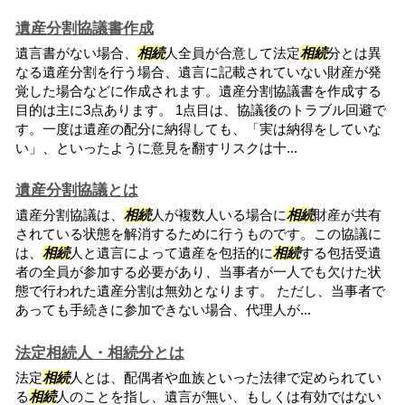
遺産分割協議書作成
遺言書がない場合、
相続
人全員が合意して法定
相続
分とは異
なる遺産分割を行う場合、遺言に記載されていない財産が発
覚した場合などに作成されます。遺産分割協議書を作成する
目的は主に3点あります。 1点目は、協議後のトラブル回避で
す。一度は遺産の配分に納得しても、「実は納得をしていな
い」、といったように意見を翻すリスクは十...
遺産分割協議とは
遺産分割協議は、
相続
人が複数人いる場合に
相続
財産が共有
されている状態を解消するために行うものです。この協議に
は、
相続
人と遺言によって遺産を包括的に
相続
する包括受遺
者の全員が参加する必要があり、当事者が一人でも欠けた状
態で行われた遺産分割は無効となります。 ただし、当事者で
あっても手続きに参加できない場合、代理人が...
法定相続人・相続分とは
法定
相続
人とは、配偶者や血族といった法律で定められてい
る
相続
人のことを指し、遺言が無い、もしくは有効ではない