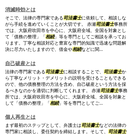
消滅時効とは
そこで、法律の専門家である
司法書士
に依頼して、相談しな
がら手続を進めていくことが大切です。 赤瀬
司法書士
事務所
では、大阪府吹田市を中心に、大阪府全域、全国を対象とし
て「債務の整理」「
相続
」等を専門としてご相談を承ってお
ります。丁寧な相談対応と豊富な専門的知識で迅速な問題解
決に尽力いたしますので、借金や
相続
などに関...
自己破産とは
法律の専門家である
司法書士
に相談することで、
司法書士
か
ら丁寧なメリット・デメリットの説明を受けることもできる
ので、他の債務整理の方法を含め、自己破産という方法を採
るべきなのかを適切に判断してくれます。 赤瀬
司法書士
事務
所では、大阪府吹田市を中心に、大阪府全域、全国を対象と
して「債務の整理」「
相続
」等を専門としてご...
個人再生とは
まず最初のステップとして、弁護士は
司法書士
などの法律の
専門家に相談し、委任契約を締結します。そして、
司法書士