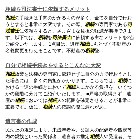
相続を司法書士に依頼するメリット
相続
の手続きは手間のかかるものが多く、全てを自分で行お
うとすると非常に大変です。その際、
相続
の専門家である
司
法書士
に依頼をすると、さまざまな負担の軽減が期待できま
す。以下では、
相続
を
司法書士
に依頼する主なメリットを2点
ご紹介いたします。 1点目は、遺産
相続
にもとづく不動産の
名義変更を行えることです。不動産の
相続
登...
自分で相続手続きをするとこんなに大変
相続
放棄を法律の専門家に依頼せずに自分の力で行おうとし
た場合には、多くの負担がかかります。こちらでは、
相続
に
おける一連の手続きにおいて
相続
人にかかる負担を、いくつ
かの段階に分けてご紹介いたします。 ■戸籍の取得まず、遺
産の
相続
においては
相続
人の範囲を確定させることが非常に
重要です。仮に、
相続
人の確認の際に漏れがあ...
遺言書の作成
民法上の規定により、未成年者や、公証人の配偶者や四親等
内の親族といった関係者、遺言者の推定
相続
人や受遺者、そ