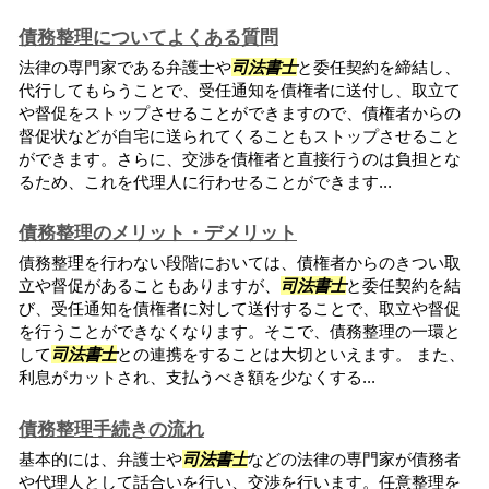
債務整理についてよくある質問
法律の専門家である弁護士や
司法書士
と委任契約を締結し、
代行してもらうことで、受任通知を債権者に送付し、取立て
や督促をストップさせることができますので、債権者からの
督促状などが自宅に送られてくることもストップさせること
ができます。さらに、交渉を債権者と直接行うのは負担とな
るため、これを代理人に行わせることができます...
債務整理のメリット・デメリット
債務整理を行わない段階においては、債権者からのきつい取
立や督促があることもありますが、
司法書士
と委任契約を結
び、受任通知を債権者に対して送付することで、取立や督促
を行うことができなくなります。そこで、債務整理の一環と
して
司法書士
との連携をすることは大切といえます。 また、
利息がカットされ、支払うべき額を少なくする...
債務整理手続きの流れ
基本的には、弁護士や
司法書士
などの法律の専門家が債務者
や代理人として話合いを行い、交渉を行います。任意整理を