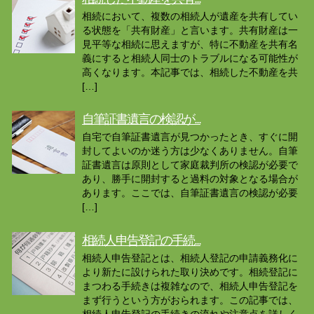
相続において、複数の相続人が遺産を共有してい
る状態を「共有財産」と言います。共有財産は一
見平等な相続に思えますが、特に不動産を共有名
義にすると相続人同士のトラブルになる可能性が
高くなります。本記事では、相続した不動産を共
[…]
自筆証書遺言の検認が...
自宅で自筆証書遺言が見つかったとき、すぐに開
封してよいのか迷う方は少なくありません。自筆
証書遺言は原則として家庭裁判所の検認が必要で
あり、勝手に開封すると過料の対象となる場合が
あります。ここでは、自筆証書遺言の検認が必要
[…]
相続人申告登記の手続...
相続人申告登記とは、相続人登記の申請義務化に
より新たに設けられた取り決めです。相続登記に
まつわる手続きは複雑なので、相続人申告登記を
まず行うという方がおられます。この記事では、
相続人申告登記の手続きの流れや注意点を詳しく