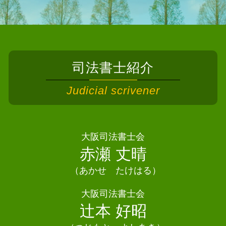
相続 司法書士 吹田市
自己破産 デメリット メリット
相続 寄与分
債務整理 司法書士 千早赤阪村
債務整理とは
不動産 共有名義 相続
相続 司法書士 岸和田市
債務整理 ブラックリストに載らない
遺産分割協議 司法書士
相続 司法書士 大阪狭山市
個人再生 奨学金
自筆証書遺言 検認
相続 司法書士 藤井寺市
債務整理 恥ずかしい
遺言書 書き方
司法書士紹介
相続 司法書士 守口市
債務整理 相談 おすすめ
相続 相談先
相続 司法書士 高石市
任意整理
Judicial scrivener
遺産分割協議 不動産登記
相続 司法書士 堺市
債務整理 任意整理とは
相続放棄手続き 司法書士
債務整理 司法書士田尻町
債務整理 クレジットカード
相続 登記 自分で
債務整理 司法書士 豊能町
自己破産 車
相続放棄 相談
債務整理 司法書士 大阪市
大阪司法書士会
個人再生 失敗
遺産分割協議書 公正証書
債務整理 司法書士 交野市
赤瀬 丈晴
債務整理 任意整理 自己破産
相続人 申告 登記
相続 司法書士 豊中市
債務整理 デメリット 家族
相続 変更登記
（あかせ たけはる）
債務整理 司法書士 守口市
相続 協議書
債務整理 司法書士 和泉市
大阪司法書士会
法定相続人 配偶者なし
相続 司法書士 東大阪市
辻本 好昭
遺産分割協議 登記 必要書類
相続 司法書士泉佐野市