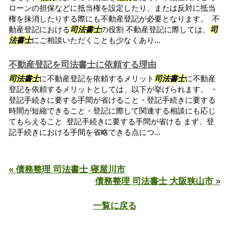
ローンの担保などに抵当権を設定したり、または反対に抵当
権を抹消したりする際にも不動産登記が必要となります。 不
動産登記における
司法書士
の役割 不動産登記に際しては、
司
法書士
にご相談いただくことも少なくあり...
不動産登記を司法書士に依頼する理由
司法書士
に不動産登記を依頼するメリット
司法書士
に不動産
登記を依頼するメリットとしては、以下が挙げられます。 ・
登記手続きに要する手間が省けること・登記手続きに要する
時間が短縮できること・登記に際して関連する相談にも応じ
てもらえること 登記手続きに要する手間が省ける まず、登
記手続きにおける手間を省略できる点につ...
« 債務整理 司法書士 寝屋川市
債務整理 司法書士 大阪狭山市 »
一覧に戻る