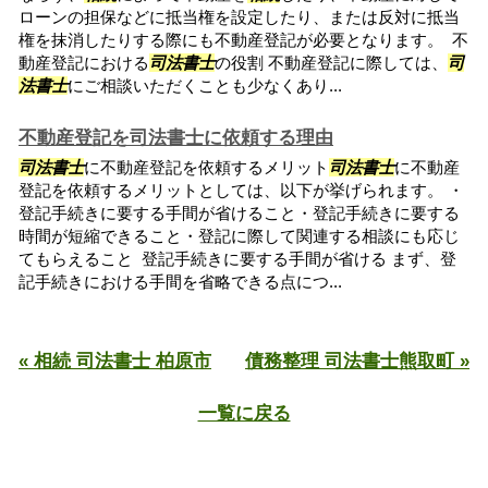
ローンの担保などに抵当権を設定したり、または反対に抵当
権を抹消したりする際にも不動産登記が必要となります。 不
動産登記における
司法書士
の役割 不動産登記に際しては、
司
法書士
にご相談いただくことも少なくあり...
不動産登記を司法書士に依頼する理由
司法書士
に不動産登記を依頼するメリット
司法書士
に不動産
登記を依頼するメリットとしては、以下が挙げられます。 ・
登記手続きに要する手間が省けること・登記手続きに要する
時間が短縮できること・登記に際して関連する相談にも応じ
てもらえること 登記手続きに要する手間が省ける まず、登
記手続きにおける手間を省略できる点につ...
« 相続 司法書士 柏原市
債務整理 司法書士熊取町 »
一覧に戻る