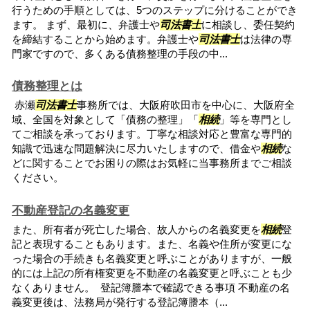
行うための手順としては、5つのステップに分けることができ
ます。 まず、最初に、弁護士や
司法書士
に相談し、委任契約
を締結することから始めます。弁護士や
司法書士
は法律の専
門家ですので、多くある債務整理の手段の中...
債務整理とは
赤瀬
司法書士
事務所では、大阪府吹田市を中心に、大阪府全
域、全国を対象として「債務の整理」「
相続
」等を専門とし
てご相談を承っております。丁寧な相談対応と豊富な専門的
知識で迅速な問題解決に尽力いたしますので、借金や
相続
な
どに関することでお困りの際はお気軽に当事務所までご相談
ください。
不動産登記の名義変更
また、所有者が死亡した場合、故人からの名義変更を
相続
登
記と表現することもあります。また、名義や住所が変更にな
った場合の手続きも名義変更と呼ぶことがありますが、一般
的には上記の所有権変更を不動産の名義変更と呼ぶことも少
なくありません。 登記簿謄本で確認できる事項 不動産の名
義変更後は、法務局が発行する登記簿謄本（...