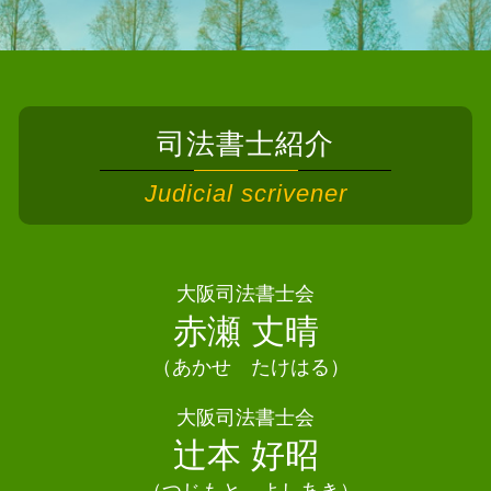
相続 司法書士 大東市
債務整理 相談
相続人 申告 登記
債務整理 司法書士 岸和田市
債務整理 保証人
遺産分割協議 土地
債務整理 司法書士 和泉市
債務整理 クレジットカード
相続 手続き 代行
債務整理 司法書士 豊中市
自己破産 デメリット メリット
遺産分割協議 公正証書
相続 司法書士 泉南市
任意整理 訴訟
相続 進まない
司法書士紹介
債務整理 司法書士 高槻市
債務整理 恥ずかしい
相続 相続人
債務整理 司法書士 交野市
債務整理 クレジットカード 作れる
Judicial scrivener
相続放棄 手続き
相続 司法書士 岸和田市
任意整理 住宅ローン
法定相続人 配偶者なし
相続 司法書士 大阪市
債務整理 ブラックリスト 何年
遺産分割協議 いつまで
相続 司法書士 池田市
債務整理 持ち家
法定相続人 独身
相続 司法書士 岬町
大阪司法書士会
債務整理 デメリット 住宅ローン
遺産分割協議 相続放棄
相続 司法書士 柏原市
赤瀬 丈晴
消滅時効 起算点
相続 不動産登記
相続 司法書士熊取町
自己破産 クレジットカード
限定承認 相続
（あかせ たけはる）
相続 司法書士 忠岡町
相続放棄 兄弟
相続 司法書士 能勢町
大阪司法書士会
法定相続人とは
相続 司法書士 豊能町
辻本 好昭
相続 協議書
債務整理 司法書士 大阪狭山市
相続 司法書士 箕面市