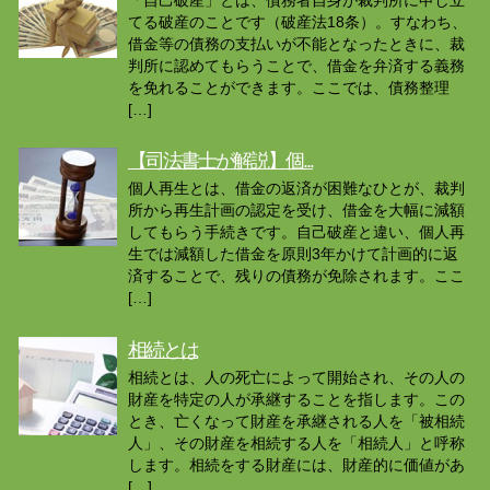
てる破産のことです（破産法18条）。すなわち、
借金等の債務の支払いが不能となったときに、裁
判所に認めてもらうことで、借金を弁済する義務
を免れることができます。ここでは、債務整理
[…]
【司法書士が解説】個...
個人再生とは、借金の返済が困難なひとが、裁判
所から再生計画の認定を受け、借金を大幅に減額
してもらう手続きです。自己破産と違い、個人再
生では減額した借金を原則3年かけて計画的に返
済することで、残りの債務が免除されます。ここ
[…]
相続とは
相続とは、人の死亡によって開始され、その人の
財産を特定の人が承継することを指します。この
とき、亡くなって財産を承継される人を「被相続
人」、その財産を相続する人を「相続人」と呼称
します。相続をする財産には、財産的に価値があ
[…]