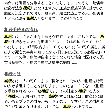
場合には遺産を分割することになります。このうち、配偶者
は必ず法定
相続
人となりますが、血族は親族関係に基づいた
順位が設定されており、最も高い順位に該当する人が配偶者
とともに法定
相続
人となります。 この順位につ...
相続手続きの流れ
相続
には、さまざまな手続きが存在します。こちらでは、
相
続
の手続きを大まかな期限とともに、時系列に沿ってご説明
いたします。 ■7日以内まず、亡くなられた方の死亡届を、届
出人が死亡の事実を知ってから7日以内に提出する必要があり
ます。その際、病院や自宅で亡くなられた場合は医師から死
亡診断書を、不慮の事故や診療中の病気以...
相続とは
相続
とは、人の死亡によって開始され、その人の財産を特定
の人が承継することを指します。このとき、亡くなって財産
を承継される人を「被
相続
人」、その財産を
相続
する人を
「
相続
人」と呼称します。
相続
をする財産には、財産的に価
値があるプラスの財産から、借金のようなマイナスの財産ま
でもが対象となります。以下では、
相続
されるプラ...