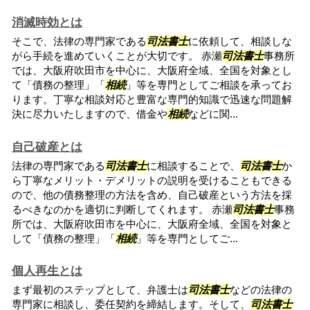
消滅時効とは
そこで、法律の専門家である
司法書士
に依頼して、相談しな
がら手続を進めていくことが大切です。 赤瀬
司法書士
事務所
では、大阪府吹田市を中心に、大阪府全域、全国を対象とし
て「債務の整理」「
相続
」等を専門としてご相談を承ってお
ります。丁寧な相談対応と豊富な専門的知識で迅速な問題解
決に尽力いたしますので、借金や
相続
などに関...
自己破産とは
法律の専門家である
司法書士
に相談することで、
司法書士
か
ら丁寧なメリット・デメリットの説明を受けることもできる
ので、他の債務整理の方法を含め、自己破産という方法を採
るべきなのかを適切に判断してくれます。 赤瀬
司法書士
事務
所では、大阪府吹田市を中心に、大阪府全域、全国を対象と
して「債務の整理」「
相続
」等を専門としてご...
個人再生とは
まず最初のステップとして、弁護士は
司法書士
などの法律の
専門家に相談し、委任契約を締結します。そして、
司法書士