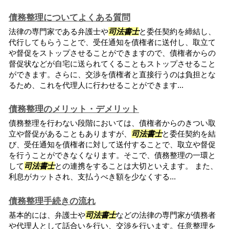
債務整理についてよくある質問
法律の専門家である弁護士や
司法書士
と委任契約を締結し、
代行してもらうことで、受任通知を債権者に送付し、取立て
や督促をストップさせることができますので、債権者からの
督促状などが自宅に送られてくることもストップさせること
ができます。さらに、交渉を債権者と直接行うのは負担とな
るため、これを代理人に行わせることができます...
債務整理のメリット・デメリット
債務整理を行わない段階においては、債権者からのきつい取
立や督促があることもありますが、
司法書士
と委任契約を結
び、受任通知を債権者に対して送付することで、取立や督促
を行うことができなくなります。そこで、債務整理の一環と
して
司法書士
との連携をすることは大切といえます。 また、
利息がカットされ、支払うべき額を少なくする...
債務整理手続きの流れ
基本的には、弁護士や
司法書士
などの法律の専門家が債務者
や代理人として話合いを行い、交渉を行います。任意整理を