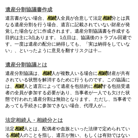
遺産分割協議書作成
遺言書がない場合、
相続
人全員が合意して法定
相続
分とは異
なる遺産分割を行う場合、遺言に記載されていない財産が発
覚した場合などに作成されます。遺産分割協議書を作成する
目的は主に3点あります。 1点目は、協議後のトラブル回避で
す。一度は遺産の配分に納得しても、「実は納得をしていな
い」、といったように意見を翻すリスクは十...
遺産分割協議とは
遺産分割協議は、
相続
人が複数人いる場合に
相続
財産が共有
されている状態を解消するために行うものです。この協議に
は、
相続
人と遺言によって遺産を包括的に
相続
する包括受遺
者の全員が参加する必要があり、当事者が一人でも欠けた状
態で行われた遺産分割は無効となります。 ただし、当事者で
あっても手続きに参加できない場合、代理人が...
法定相続人・相続分とは
法定
相続
人とは、配偶者や血族といった法律で定められてい
る
相続
人のことを指し、遺言が無い、もしくは有効ではない