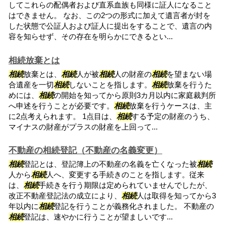
してこれらの配偶者および直系血族も同様に証人になること
はできません。 なお、この2つの形式に加えて遺言者が封を
した状態で公証人および証人に提出をすることで、遺言の内
容を知らせず、その存在を明らかにできるとい...
相続放棄とは
相続
放棄とは、
相続
人が被
相続
人の財産の
相続
を望まない場
合遺産を一切
相続
しないことを指します。
相続
放棄を行うた
めには、
相続
の開始を知ってから原則3カ月以内に家庭裁判所
へ申述を行うことが必要です。
相続
放棄を行うケースは、主
に2点考えられます。 1点目は、
相続
する予定の財産のうち、
マイナスの財産がプラスの財産を上回って...
不動産の相続登記（不動産の名義変更）
相続
登記とは、登記簿上の不動産の名義を亡くなった被
相続
人から
相続
人へ、変更する手続きのことを指します。従来
は、
相続
手続きを行う期限は定められていませんでしたが、
改正不動産登記法の成立により、
相続
人は取得を知ってから3
年以内に
相続
登記を行うことが義務化されました。 不動産の
相続
登記は、速やかに行うことが望ましいです...