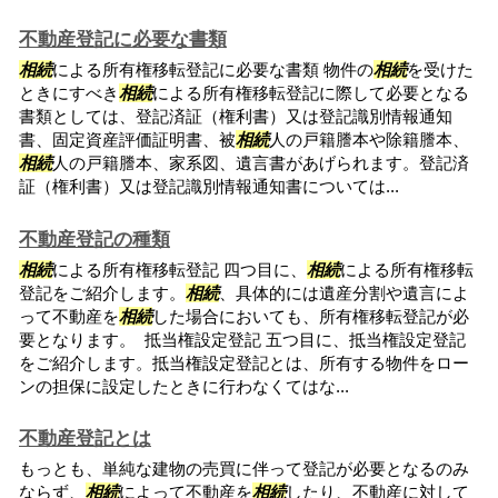
不動産登記に必要な書類
相続
による所有権移転登記に必要な書類 物件の
相続
を受けた
ときにすべき
相続
による所有権移転登記に際して必要となる
書類としては、登記済証（権利書）又は登記識別情報通知
書、固定資産評価証明書、被
相続
人の戸籍謄本や除籍謄本、
相続
人の戸籍謄本、家系図、遺言書があげられます。登記済
証（権利書）又は登記識別情報通知書については...
不動産登記の種類
相続
による所有権移転登記 四つ目に、
相続
による所有権移転
登記をご紹介します。
相続
、具体的には遺産分割や遺言によ
って不動産を
相続
した場合においても、所有権移転登記が必
要となります。 抵当権設定登記 五つ目に、抵当権設定登記
をご紹介します。抵当権設定登記とは、所有する物件をロー
ンの担保に設定したときに行わなくてはな...
不動産登記とは
もっとも、単純な建物の売買に伴って登記が必要となるのみ
ならず、
相続
によって不動産を
相続
したり、不動産に対して