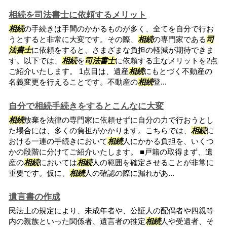
相続を司法書士に依頼するメリット
相続
の手続きは手間のかかるものが多く、全てを自分で行お
うとすると非常に大変です。その際、
相続
の専門家である
司
法書士
に依頼をすると、さまざまな負担の軽減が期待できま
す。以下では、
相続
を
司法書士
に依頼する主なメリットを2点
ご紹介いたします。 1点目は、遺産
相続
にもとづく不動産の
名義変更を行えることです。不動産の
相続
登...
自分で相続手続きをするとこんなに大変
相続
放棄を法律の専門家に依頼せずに自分の力で行おうとし
た場合には、多くの負担がかかります。こちらでは、
相続
に
おける一連の手続きにおいて
相続
人にかかる負担を、いくつ
かの段階に分けてご紹介いたします。 ■戸籍の取得まず、遺
産の
相続
においては
相続
人の範囲を確定させることが非常に
重要です。仮に、
相続
人の確認の際に漏れがあ...
遺言書の作成
民法上の規定により、未成年者や、公証人の配偶者や四親等
内の親族といった関係者、遺言者の推定
相続
人や受遺者、そ