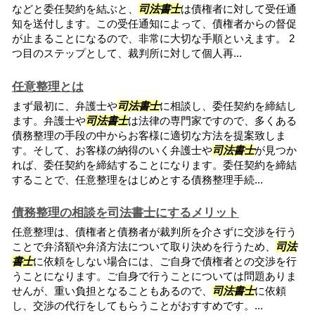
などと委任契約を結ぶと、
司法書士
は債権者に対して受任通
知を送付します。この受任通知によって、債権者からの督促
が止まることになるので、非常に大切な手順といえます。 2
つ目のステップとして、裁判所に対して個人再...
任意整理とは
まず最初に、弁護士や
司法書士
に相談し、委任契約を締結し
ます。弁護士や
司法書士
は法律の専門家ですので、多くある
債務整理の手段の中からお客様に適切な方法を提案致しま
す。そして、お客様の納得のいく弁護士や
司法書士
が見つか
れば、委任契約を締結することになります。委任契約を締結
することで、任意整理をはじめとする債務整理手続...
債務整理の相談を司法書士にするメリット
任意整理は、債権者と債務者が裁判所を介さずに交渉を行う
ことで弁済額や弁済方法について取り決めを行うため、
司法
書士
に依頼をしない場合には、ご自身で債権者との交渉を行
うことになります。ご自身で行うことについては問題ありま
せんが、重い負担となることもあるので、
司法書士
に依頼
し、交渉の代行をしてもらうことがおすすめです。...