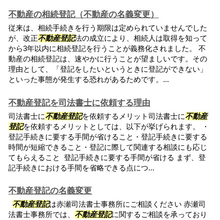
不動産の相続登記（不動産の名義変更）
従来は、相続手続きを行う期限は定められていませんでした
が、改正
不動産登記
法の成立により、相続人は取得を知って
から3年以内に相続登記を行うことが義務化されました。 不
動産の相続登記は、速やかに行うことが望ましいです。その
理由として、「登記をしたいというときに登記ができない」
といった事態が発生する恐れがあるためです。...
不動産登記を司法書士に依頼する理由
司法書士に
不動産登記
を依頼するメリット司法書士に
不動産
登記
を依頼するメリットとしては、以下が挙げられます。 ・
登記手続きに要する手間が省けること・登記手続きに要する
時間が短縮できること・登記に際して関連する相談にも応じ
てもらえること 登記手続きに要する手間が省ける まず、登
記手続きにおける手間を省略できる点につ...
不動産登記の名義変更
不動産登記
は赤瀬司法書士事務所にご相談ください 赤瀬司
法書士事務所では、
不動産登記
に関するご相談を承っており