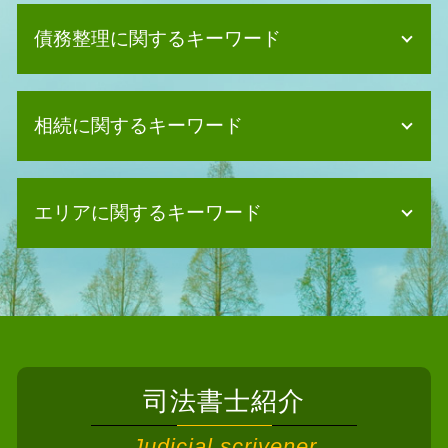
債務整理に関するキーワード
債務整理 妻
相続に関するキーワード
債務整理 デメリット クレジットカー
ド
個人再生 バレる
相続 手続き 代行
任意整理 賃貸契約
エリアに関するキーワード
遺産分割協議 難航
債務整理 恥ずかしい
遺産分割協議 公正証書
任意整理 相談
相続 相続人
相続 司法書士 松原市
任意整理 デメリット
相続 進まない
債務整理 司法書士 摂津市
自己破産 車
相続放棄 デメリット
相続 司法書士 河内長野市
債務整理 方法
遺産分割協議 不動産登記
債務整理 司法書士 能勢町
消滅時効 起算点
遺産分割協議 いつまで
相続 司法書士 寝屋川市
任意整理 ブラックリスト
遺産分割協議 進まない
司法書士紹介
債務整理 司法書士 富田林市
個人再生 クレジットカード
相続 相談先
相続 司法書士 岸和田市
自己破産 2回目
Judicial scrivener
遺言書 書き方