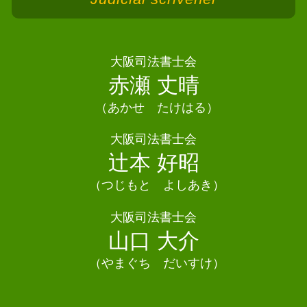
債務整理 司法書士 柏原市
債務整理 ブラックリスト 何年
相続人 申告 登記
債務整理 司法書士 枚方市
債務整理 相談
相続放棄
債務整理 司法書士 高石市
債務整理 司法書士 費用
相続放棄 兄弟
債務整理 司法書士 交野市
大阪司法書士会
個人再生 失敗
遺言書 遺留分
債務整理 司法書士 堺市
赤瀬 丈晴
自己破産 デメリット 車
相続 不動産登記
相続 司法書士 河南町
自己破産 できない
相続 寄与分
（あかせ たけはる）
相続 司法書士 泉南市
債務整理 個人事業主
相続 遺留分
相続 司法書士 貝塚市
大阪司法書士会
相続 住んでいる家
債務整理 司法書士 忠岡町
辻本 好昭
相続 不動産 名義変更
相続 司法書士 高石市
相続 司法書士田尻町
（つじもと よしあき）
相続 司法書士 泉大津市
大阪司法書士会
債務整理 司法書士 松原市
山口 大介
（やまぐち だいすけ）