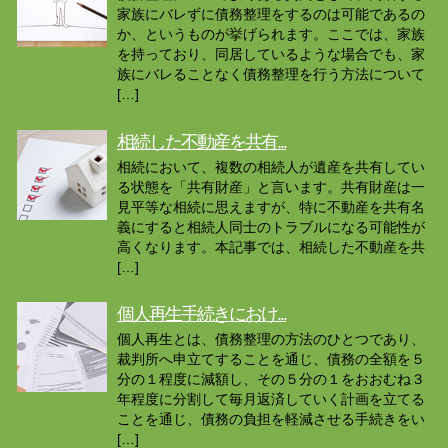
家族にバレずに債務整理をするのは可能であるの
か、というものが挙げられます。ここでは、家族
を持っており、同居しているような場合でも、家
族にバレることなく債務整理を行う方法について
[…]
相続した不動産を共有...
相続において、複数の相続人が遺産を共有してい
る状態を「共有財産」と言います。共有財産は一
見平等な相続に思えますが、特に不動産を共有名
義にすると相続人同士のトラブルになる可能性が
高くなります。本記事では、相続した不動産を共
[…]
個人再生手続きにおけ...
個人再生とは、債務整理の方法のひとつであり、
裁判所へ申立てすることを通じ、債務の全額を５
分の１程度に減額し、その５分の１をおおむね３
年程度に分割して毎月返済していく計画を立てる
ことを通じ、債務の負担を軽減させる手続きをい
[…]