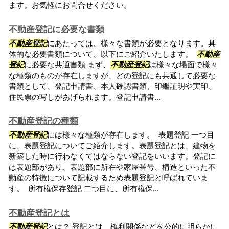
ます。お気軽にお問合せください。
不動産登記に必要な書類
不動産登記
にあたっては、様々な書類が必要となります。具
体的な必要書類について、以下にご紹介いたします。
不動産
登記
に必要な共通書類 まず、
不動産登記
は様々な場面で様々
な種類のものが存在しますが、どの登記にも共通して必要な
書類として、登記申請書、本人確認書類、印鑑証明や実印、
住民票の写しがあげられます。登記申請書...
不動産登記の種類
不動産登記
には様々な種類が存在します。 表題登記 一つ目
に、表題登記についてご紹介します。表題登記とは、建物を
新築した時に行わなくてはならない登記をいいます。登記に
は表題部があり、表題部に所在や家屋番号、構造といった不
動産の特徴について記載するため表題登記と呼ばれていま
す。 所有権保存登記 二つ目に、所有権保...
不動産登記とは
不動産登記
とは？ 登記とは、権利関係などを公的に明らかに