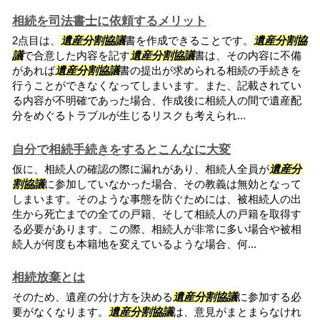
相続を司法書士に依頼するメリット
2点目は、
遺産分割協議
書を作成できることです。
遺産分割協
議
で合意した内容を記す
遺産分割協議
書は、その内容に不備
があれば
遺産分割協議
書の提出が求められる相続の手続きを
行うことができなくなってしまいます。また、記載されてい
る内容が不明確であった場合、作成後に相続人の間で遺産配
分をめぐるトラブルが生じるリスクも考えられ...
自分で相続手続きをするとこんなに大変
仮に、相続人の確認の際に漏れがあり、相続人全員が
遺産分
割協議
に参加していなかった場合、その教義は無効となって
しまいます。そのような事態を防ぐためには、被相続人の出
生から死亡までの全ての戸籍、そして相続人の戸籍を取得す
る必要があります。この際、相続人が非常に多い場合や被相
続人が何度も本籍地を変えているような場合、何...
相続放棄とは
そのため、遺産の分け方を決める
遺産分割協議
に参加する必
要がなくなります。
遺産分割協議
は、意見がまとまらなけれ