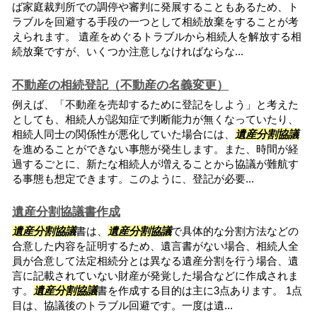
ば家庭裁判所での調停や審判に発展することもあるため、ト
ラブルを回避する手段の一つとして相続放棄をすることが考
えられます。 遺産をめぐるトラブルから相続人を解放する相
続放棄ですが、いくつか注意しなければならな...
不動産の相続登記（不動産の名義変更）
例えば、「不動産を売却するために登記をしよう」と考えた
としても、相続人が認知症で判断能力が無くなっていたり、
相続人同士の関係性が悪化していた場合には、
遺産分割協議
を進めることができない事態が発生します。また、時間が経
過するごとに、新たな相続人が増えることから協議が難航す
る事態も想定できます。このように、登記が必要...
遺産分割協議書作成
遺産分割協議
書は、
遺産分割協議
で具体的な分割方法などの
合意した内容を証明するため、遺言書がない場合、相続人全
員が合意して法定相続分とは異なる遺産分割を行う場合、遺
言に記載されていない財産が発覚した場合などに作成されま
す。
遺産分割協議
書を作成する目的は主に3点あります。 1点
目は、協議後のトラブル回避です。一度は遺...