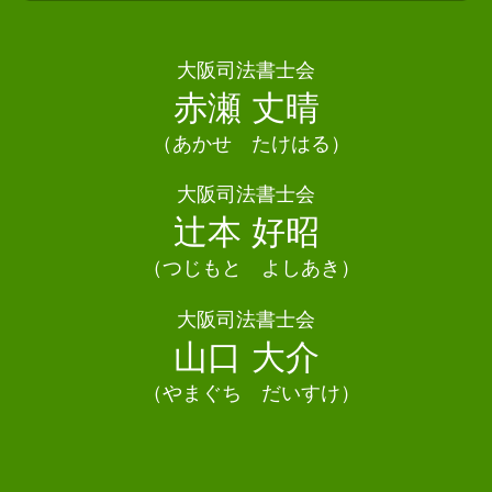
債務整理 司法書士 忠岡町
任意整理 司法書士
相続 司法書士
債務整理 司法書士田尻町
債務整理 任意整理 条件
相続放棄
債務整理 司法書士 寝屋川市
大阪司法書士会
自己破産 デメリット
遺産分割協議 相続放棄
相続 司法書士 高石市
赤瀬 丈晴
自己破産 クレジットカード
相続放棄 手続き
債務整理 司法書士 羽曳野市
債務整理 手続き
遺産分割協議 難航
（あかせ たけはる）
相続 司法書士 島本町
相続 変更登記
相続 司法書士 和泉市
大阪司法書士会
相続 進まない
相続 司法書士 阪南市
辻本 好昭
遺言書 検認
相続 司法書士 岸和田市
債務整理 司法書士 千早赤阪村
（つじもと よしあき）
相続 司法書士 東大阪市
大阪司法書士会
相続 司法書士 堺市
山口 大介
（やまぐち だいすけ）