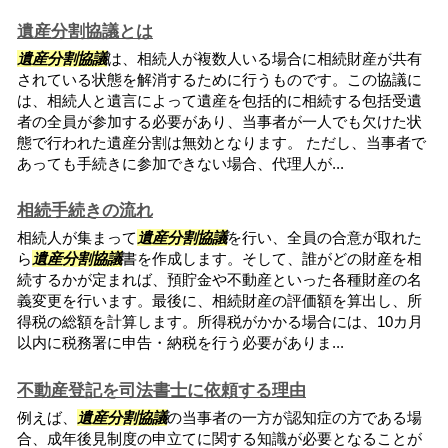
遺産分割協議とは
遺産分割協議
は、相続人が複数人いる場合に相続財産が共有
されている状態を解消するために行うものです。この協議に
は、相続人と遺言によって遺産を包括的に相続する包括受遺
者の全員が参加する必要があり、当事者が一人でも欠けた状
態で行われた遺産分割は無効となります。 ただし、当事者で
あっても手続きに参加できない場合、代理人が...
相続手続きの流れ
相続人が集まって
遺産分割協議
を行い、全員の合意が取れた
ら
遺産分割協議
書を作成します。そして、誰がどの財産を相
続するかが定まれば、預貯金や不動産といった各種財産の名
義変更を行います。最後に、相続財産の評価額を算出し、所
得税の総額を計算します。所得税がかかる場合には、10カ月
以内に税務署に申告・納税を行う必要がありま...
不動産登記を司法書士に依頼する理由
例えば、
遺産分割協議
の当事者の一方が認知症の方である場
合、成年後見制度の申立てに関する知識が必要となることが