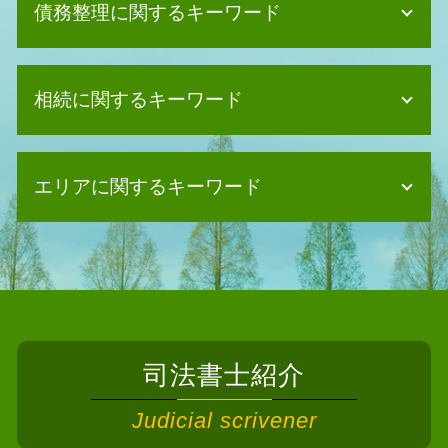
債務整理に関するキーワード
債務整理 手順
相続に関するキーワード
債務整理 相談 おすすめ
任意整理 賃貸契約
債務整理 強い事務所
遺言書 司法書士
自己破産 デメリット メリット
エリアに関するキーワード
遺産分割協議 司法書士
債務整理 ブラックリスト いつ消える
相続 期限
個人再生 クレジットカード
相続 調査
相続 司法書士 豊能町
債務整理 デメリット 家族
相続人 申告 登記
債務整理 司法書士 八尾市
自己破産 2回目
自筆証書遺言 検認
相続 司法書士 枚方市
債務整理 メリット
相続 寄与分
相続 司法書士 柏原市
自己破産 クレジットカード
相続 手続き 代行
相続 司法書士 箕面市
債務整理 個人事業主
相続放棄 相談
司法書士紹介
債務整理 司法書士 河南町
債務整理 任意整理とは
相続 少ない場合
相続 司法書士 大阪狭山市
債務整理 個人再生
Judicial scrivener
相続放棄 期間
相続 司法書士 富田林市
個人再生 流れ
相続 書類