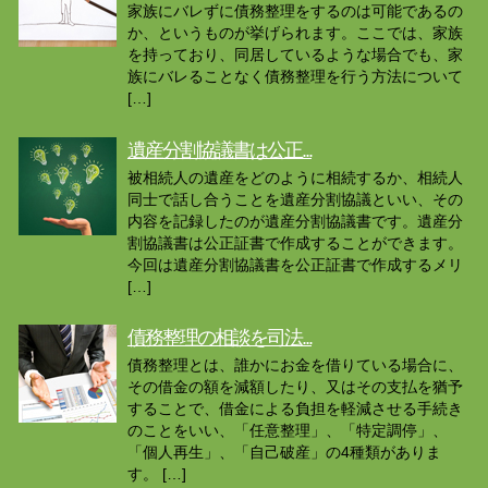
家族にバレずに債務整理をするのは可能であるの
か、というものが挙げられます。ここでは、家族
を持っており、同居しているような場合でも、家
族にバレることなく債務整理を行う方法について
[…]
遺産分割協議書は公正...
被相続人の遺産をどのように相続するか、相続人
同士で話し合うことを遺産分割協議といい、その
内容を記録したのが遺産分割協議書です。遺産分
割協議書は公正証書で作成することができます。
今回は遺産分割協議書を公正証書で作成するメリ
[…]
債務整理の相談を司法...
債務整理とは、誰かにお金を借りている場合に、
その借金の額を減額したり、又はその支払を猶予
することで、借金による負担を軽減させる手続き
のことをいい、「任意整理」、「特定調停」、
「個人再生」、「自己破産」の4種類がありま
す。 […]