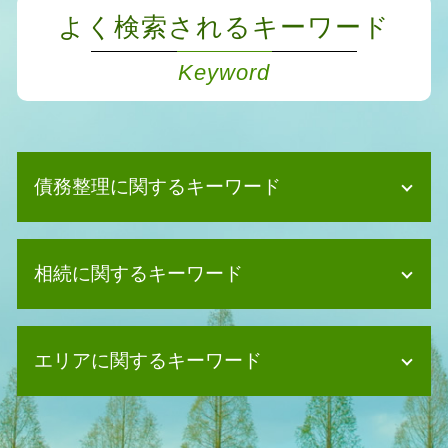
よく検索されるキーワード
Keyword
債務整理に関するキーワード
債務整理 デメリット 家族
相続に関するキーワード
自己破産 デメリット 家族
債務整理 任意整理 条件
個人再生 必要書類
遺産分割協議書 作成
債務整理 他のクレジットカード
エリアに関するキーワード
法定相続人 配偶者なし
個人再生 バレる
相続 関係図
債務整理 持ち家
数次相続 遺産分割協議 登記
債務整理 司法書士 守口市
任意整理 デメリット
遺産分割協議 難航