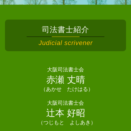
債務整理 司法書士 能勢町
任意整理 和解後 借り入れ
遺言書 相続
相続 司法書士 大阪狭山市
債務整理 流れ
法定相続人 兄弟
債務整理 司法書士 堺市
個人再生 最低弁済額
相続 手続き 代行
相続 司法書士 河内長野市
債務整理 ブラックリストに載らない
遺産分割協議 登記 必要書類
司法書士紹介
相続 司法書士 島本町
債務整理 家族
法定相続人 遺留分
債務整理 司法書士 忠岡町
自己破産 デメリット 賃貸
Judicial scrivener
相続 土地 名義変更
債務整理 司法書士 大阪市
債務整理 方法
相続放棄
相続 司法書士 池田市
自己破産 住宅ローン
法定相続人とは
相続 司法書士 四條畷市
任意整理 賃貸契約
法定相続人 孫
相続 司法書士 岸和田市
大阪司法書士会
任意整理とは
相続 変更登記
相続 司法書士 高槻市
赤瀬 丈晴
債務整理 個人事業主
自筆証書遺言 検認
債務整理 司法書士 摂津市
自己破産 デメリット
相続 期限
（あかせ たけはる）
相続 司法書士 太子町
相続 調査
相続 司法書士 高石市
大阪司法書士会
相続人 申告 登記
相続 司法書士熊取町
辻本 好昭
相続 司法書士
債務整理 司法書士 豊中市
相続 司法書士 交野市
（つじもと よしあき）
相続 司法書士 箕面市