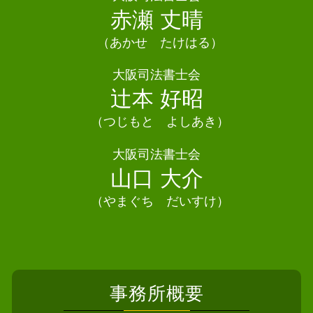
相続放棄 デメリット
債務整理 司法書士 吹田市
赤瀬 丈晴
個人再生 メリット
数次相続 遺産分割協議 登記
債務整理 司法書士 能勢町
個人再生 必要書類
自筆証書遺言 検認
（あかせ たけはる）
相続 司法書士 寝屋川市
相続 土地 名義変更
相続 司法書士 泉南市
大阪司法書士会
遺産分割協議 土地
債務整理 司法書士 豊中市
辻本 好昭
遺産分割協議 公正証書
債務整理 司法書士 池田市
相続 司法書士 千早赤阪村
（つじもと よしあき）
相続 司法書士 八尾市
大阪司法書士会
債務整理 司法書士 富田林市
山口 大介
（やまぐち だいすけ）
事務所概要