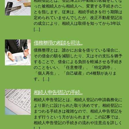
相続登記とは、登記簿上の不動産の名義を亡くな
った被相続人から相続人へ、変更する手続きのこ
とを指します。従来は、相続手続きを行う期限は
定められていませんでしたが、改正不動産登記法
の成立により、相続人は取得を知ってから3年以
[…]
債務整理の相談を司法...
債務整理とは、誰かにお金を借りている場合に、
その借金の額を減額したり、又はその支払を猶予
することで、借金による負担を軽減させる手続き
のことをいい、「任意整理」、「特定調停」、
「個人再生」、「自己破産」の4種類がありま
す。 […]
相続人申告登記の手続...
相続人申告登記とは、相続人登記の申請義務化に
より新たに設けられた取り決めです。相続登記に
まつわる手続きは複雑なので、相続人申告登記を
まず行うという方がおられます。この記事では、
相続人申告登記の手続きの流れや注意点を詳しく
[…]