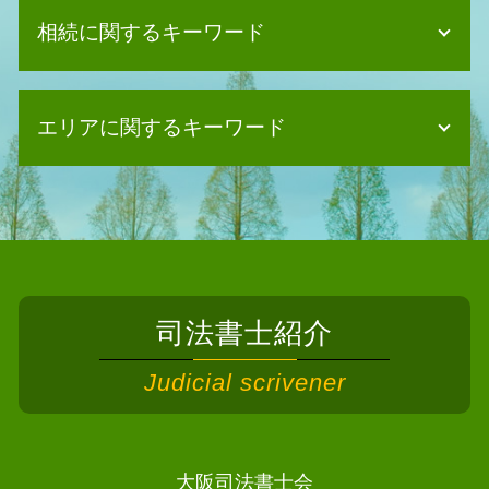
個人再生 クレジットカード
相続に関するキーワード
個人再生 失敗
任意整理 司法書士
個人再生 流れ
遺産分割協議 不動産登記
債務整理 費用
エリアに関するキーワード
相続 手続き 期限
自己破産 デメリット 仕事
相続 住んでいる家
消滅時効 期間
相続 債務
債務整理 司法書士 高槻市
自己破産 デメリット メリット
遺言書 書き方
相続 司法書士泉佐野市
債務整理 メリット
空き家 相続放棄
相続 司法書士 島本町
任意整理とは
相続 相続人
債務整理 司法書士田尻町
債務整理 任意整理 自己破産
相続 登記 自分で
債務整理 司法書士 泉南市
自己破産 住宅ローン
相続 手続き 代行
司法書士紹介
相続 司法書士 四條畷市
任意整理 訴訟
相続 相談先
相続 司法書士 河南町
債務整理 強い事務所
Judicial scrivener
遺産分割協議 いつまで
債務整理 司法書士 高石市
消滅時効 中断
相続 遺留分
債務整理 司法書士 箕面市
消滅時効 援用
遺言書 相続
債務整理 司法書士 貝塚市
債務整理 任意整理とは
相続 司法書士
債務整理 司法書士 摂津市
大阪司法書士会
債務整理 流れ